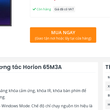
Còn hàng
Giá đã có VAT
MUA NGAY
(Giao tận nơi hoặc lấy tại cửa hàng)
ương tác Horion 65M3A
T
M
X
năng khóa cảm ứng, khóa IR, khóa bàn phím để
B
ng.
H
 Windows Mode: Chế độ chỉ chạy nguồn tín hiệu là