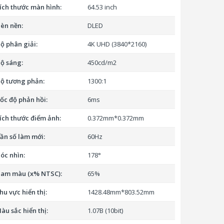
ích thước màn hình:
64.53 inch
èn nền:
DLED
ộ phân giải:
4K UHD (3840*2160)
ộ sáng:
450cd/m2
ộ tương phản:
1300:1
ốc độ phản hồi:
6ms
ích thước điểm ảnh:
0.372mm*0.372mm
ần số làm mới:
60Hz
óc nhìn:
178°
am màu (x% NTSC):
65%
hu vực hiển thị:
1428.48mm*803.52mm
àu sắc hiển thị:
1.07B (10bit)