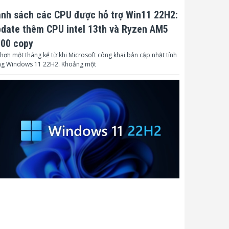
nh sách các CPU được hỗ trợ Win11 22H2:
ệ điều hành:
Android 8.0
date thêm CPU intel 13th và Ryzen AM5
ấu trúc CPU:
ARM 2xA73 + 2xA53
00 copy
ốc độ:
1.5GHz
hơn một tháng kể từ khi Microsoft công khai bản cập nhật tính
ng Windows 11 22H2. Khoảng một
ố nhân CPU:
4 nhân
PU:
Mali – G51
AM:
3GB DDR4
OM:
32GB
m thanh:
ố lượng loa:
2
ông suất mỗi Loa:
15W
ênh âm thanh:
Âm thanh nổi 2.0
guồn điện: