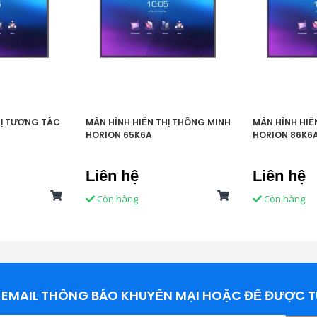
V
V
p
N
HỊ TƯƠNG TÁC
MÀN HÌNH HIỂN THỊ THÔNG MINH
MÀN HÌNH HIỂ
HORION 65K6A
HORION 86K6
Đ
Liên hệ
Liên hệ
Còn hàng
Còn hàng
EMAIL THÔNG BÁO KHUYẾN MẠI HOẶC ĐỂ ĐƯỢC T