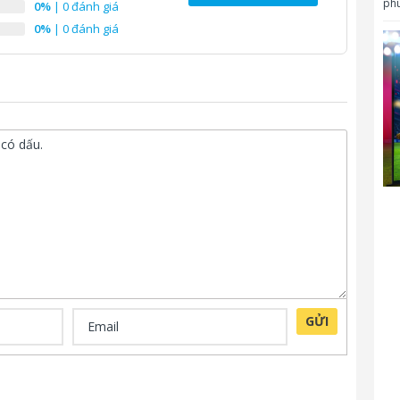
phù
0%
| 0 đánh giá
T
0%
| 0 đánh giá
S
:
Đ
K
t
C
GỬI
T
H
B