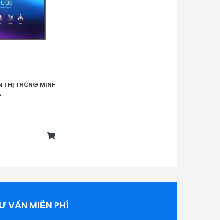
m
Lỗ bắt vít 4*M8, kích thước
ESA:
600mm*400mm
ật liệu vỏ (Khung/ Nắp
Nhôm/ tấm kim loại
hía sau):
Đa ngôn ngữ và có tiếng
gôn ngữ:
Việt
N THỊ THÔNG MINH
A
Bút viết *2, điều khiển từ xa
*1, Vít mở rộng *8, HDSD,
óng gói:
dây HDMI *1, cáp cảm ứng
*1, cáp nguồn *1, cáp mở
rộng USB *1
Ư VẤN MIỄN PHÍ