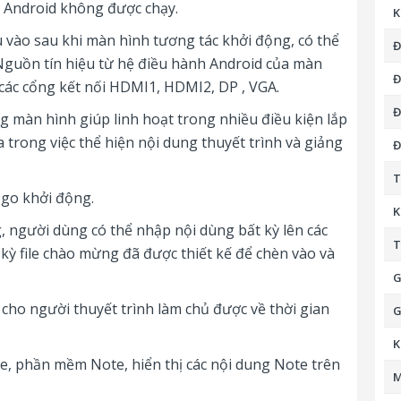
h Android không được chạy.
K
 vào sau khi màn hình tương tác khởi động, có thể
Đ
 Nguồn tín hiệu từ hệ điều hành Android của màn
Đ
 các cổng kết nối HDMI1, HDMI2, DP , VGA.
Đ
 màn hình giúp linh hoạt trong nhiều điều kiện lắp
a trong việc thể hiện nội dung thuyết trình và giảng
Đ
T
ogo khởi động.
K
người dùng có thể nhập nội dùng bất kỳ lên các
T
 kỳ file chào mừng đã được thiết kế để chèn vào và
G
cho người thuyết trình làm chủ được về thời gian
G
K
, phần mềm Note, hiển thị các nội dung Note trên
M