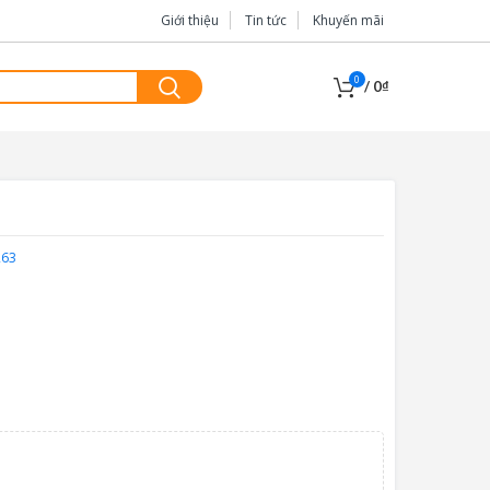
Giới thiệu
Tin tức
Khuyến mãi
0
/
0
₫
263