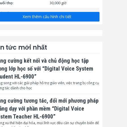
uổi thọ:
30,000 giờ
ết nối:
Xem thêm cấu hình chi tiết
ifi băng tần kép:
2.4/5GHz
luetooth:
Có
otspot (Phát sóng wifi):
Có
in tức mới nhất
HDMI vào x2; DP vào x1;
ng cường kết nối và chủ động học tập
VGA vào x 1; Khe cắm OPS
x1; Lan (RJ45) x2; USB
ong lớp học số với “Digital Voice System
ổng kết nối:
(Android) x2; USB (Public)
udent HL-6900”
x2; USB Touch x1, PC-Audio
vào x1; HDMI ra x1; S/PDIF
g song với các giải pháp hỗ trợ giáo viên, việc trang bị công cụ
ra x1; Audio ra x1; RS232 x1
ng tác dành cho học
ệ thống cảm ứng:
ng cường tương tác, đổi mới phương pháp
ông nghệ cảm ứng:
Hồng ngoại (IR)
ảng dạy với phần mềm “Digital Voice
stem Teacher HL-6900”
ề mặt tương tác được
Kính cường lực chống lóa
ảo vệ:
AG 4mm, độ cứng 7H
ng xu thế hiện đại hóa, mọi lĩnh vực đều cần sự chuyển biến để