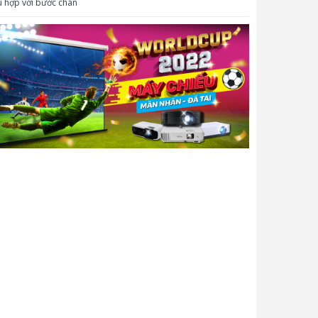
 hợp với bước chân
ốc độ phản hồi:
<10ms
Hỗ trợ lên đến 20 điểm
ố lượng điểm chạm:
chạm
Khung cảm ứng hồng ngoại
có độ chính xác cao, độ
phân giải khung cảm ứng
32768 x32768
Hơn 90% diện tích cảm ứng
ộ chính xác cảm ứng:
± 1mm
ích thước cảm ứng tối
≥1.6mm (Đơn điểm)；≥3mm
hiểu:
(Đa điểm)
ông cụ tương tác:
Ngón tay hoặc bút
Không giới hạn số lần
uổi thọ cảm ứng:
tương tác cùng một vị trí.
ệ thống android:
ộ xử lý:
MSD6A848