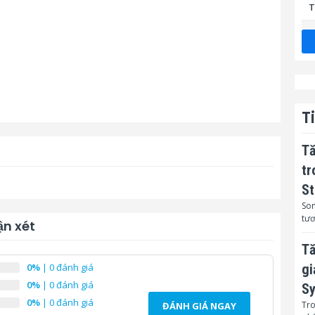
T
K
W
B
H
T
Tă
tr
C
St
Son
tươ
n xét
H
Tă
C
0%
| 0 đánh giá
gi
0%
| 0 đánh giá
Sy
B
0%
| 0 đánh giá
b
Tro
ĐÁNH GIÁ NGAY