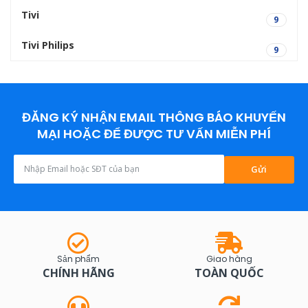
Tivi
9
Tivi Philips
9
ĐĂNG KÝ NHẬN EMAIL THÔNG BÁO KHUYẾN
MẠI HOẶC ĐỂ ĐƯỢC TƯ VẤN MIỄN PHÍ
Gửi
Sản phẩm
Giao hàng
CHÍNH HÃNG
TOÀN QUỐC