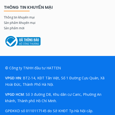
THÔNG TIN KHUYẾN MẠI
Thông tin khuyến mại
Sản phẩm khuyến mại
Sản phẩm mới
© Công ty TNHH đầu tư HATTEN
VPGD HN
: BT2-14, KĐT Tân Việt, Số 1 Đường Cựu Quán, Xã
Hoài Đức, Thành Phố Hà Nội.
VPGD HCM
: Số 3 đường D8, Khu dân cư Caric, Phường An
khánh, Thành phố Hồ Chí Minh.
GPĐKKD số 0110117145 do Sở KHĐT Tp.Hà Nội cấp.