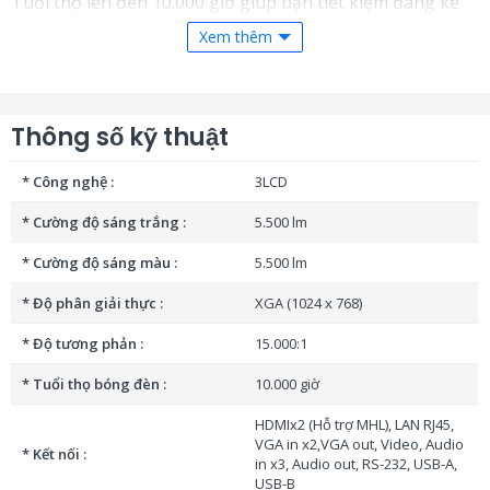
Tuổi thọ lên đến 10.000 giờ giúp bạn tiết kiệm đáng kể
chi phí thay thế và bảo dưỡng trong suốt thời gian sử
Xem thêm
dụng. Đây thực sự là lựa chọn lý tưởng cho nhu cầu trình
chiếu của bạn.
Thông số kỹ thuật
Hãy liên hệ ngay với chúng tôi để sở hữu
Máy chiếu Epson
EB-2065
cho không gian của bạn!
* Công nghệ :
3LCD
Đang cập nhật thông tin
* Cường độ sáng trắng :
5.500 lm
* Cường độ sáng màu :
5.500 lm
* Độ phân giải thực :
XGA (1024 x 768)
* Độ tương phản :
15.000:1
* Tuổi thọ bóng đèn :
10.000 giờ
HDMIx2 (Hỗ trợ MHL), LAN RJ45,
VGA in x2,VGA out, Video, Audio
* Kết nối :
in x3, Audio out, RS-232, USB-A,
USB-B