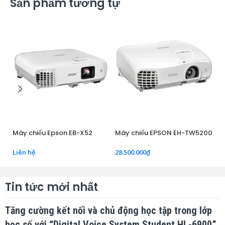
Sản phẩm tương tự
Máy chiếu Epson EB-X52
Máy chiếu EPSON EH-TW5200
M
Liên hệ
28.500.000
₫
18
Tin tức mới nhất
Tăng cường kết nối và chủ động học tập trong lớp
học số với “Digital Voice System Student HL-6900”