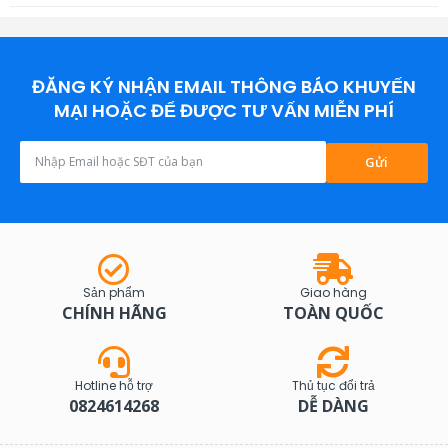
ĐĂNG KÝ NHẬN EMAIL THÔNG BÁO KHUYẾN
MẠI HOẶC ĐỂ ĐƯỢC TƯ VẤN MIỄN PHÍ
Gửi
Sản phẩm
Giao hàng
CHÍNH HÃNG
TOÀN QUỐC
Hotline hỗ trợ
Thủ tục đổi trả
0824614268
DỄ DÀNG