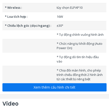
* Wireless :
tùy chọn ELPAP10
* Loa tích hợp :
16W
* Chiếu lệch góc (dọc/ngang) :
±30°
* Tự động chỉnh vuông hình ảnh
* Chức năng tự khởi động (Auto
Power On)
* Tự động dò tìm tín hiệu đầu
vào
* Chia đôi màn hình, cho phép
trình chiếu đồng thời 2 hình ảnh
từ các thiết bị riêng biệt
Xem thêm cấu hình chi tiết
* Multi-PC trình chiếu 4 thiết bị
cùng lúc
* Trình chiếu hình ảnh từ USB
Video