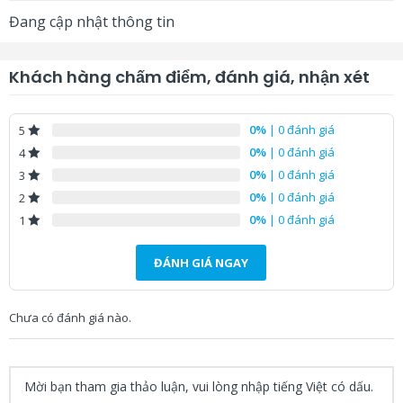
* Trình chiếu và quản lý máy
Đang cập nhật thông tin
chiếu qua mạng LAN
* Cổng USB-B (3 trong 1) trình
chiếu hình ảnh, âm thanh và
Khách hàng chấm điểm, đánh giá, nhận xét
sao chép cài đặt, cập nhật
firmware
0%
| 0 đánh giá
5
* Chức năng tạm dừng trình
0%
| 0 đánh giá
4
chiếu, tiết kiệm điện năn
0%
| 0 đánh giá
3
* Hẹn lịch chiếu, tắt/mở máy –
0%
| 0 đánh giá
2
trực tiếp trên máy chiếu
0%
| 0 đánh giá
1
* Xuất xứ:
Philippines
ĐÁNH GIÁ NGAY
Chưa có đánh giá nào.