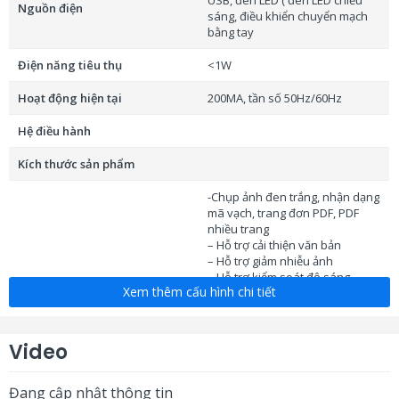
USB, đèn LED ( đèn LED chiếu
Nguồn điện
sáng, điều khiển chuyển mạch
bằng tay
Điện năng tiêu thụ
<1W
Hoạt động hiện tại
200MA, tần số 50Hz/60Hz
Hệ điều hành
Kích thước sản phẩm
-Chụp ảnh đen trắng, nhận dạng
mã vạch, trang đơn PDF, PDF
nhiều trang
– Hỗ trợ cải thiện văn bản
– Hỗ trợ giảm nhiễu ảnh
– Hỗ trợ kiểm soát độ sáng
Xem thêm cấu hình chi tiết
Chức năng
– Hỗ trợ điều chỉnh độ bão hòa,
điều chỉnh giá trị phơi sáng, điều
chỉnh độ sắc nét, điều chỉnh
màu sắc, điều chỉnh độ khuếch
Video
đại
– Hỗ trợ xoay ảnh, đóng băng
ảnh nhanh
Đang cập nhật thông tin