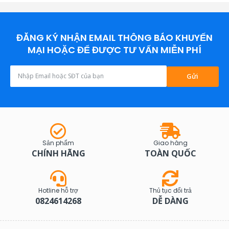
ĐĂNG KÝ NHẬN EMAIL THÔNG BÁO KHUYẾN
MẠI HOẶC ĐỂ ĐƯỢC TƯ VẤN MIỄN PHÍ
Gửi
Sản phẩm
Giao hàng
CHÍNH HÃNG
TOÀN QUỐC
Hotline hỗ trợ
Thủ tục đổi trả
0824614268
DỄ DÀNG