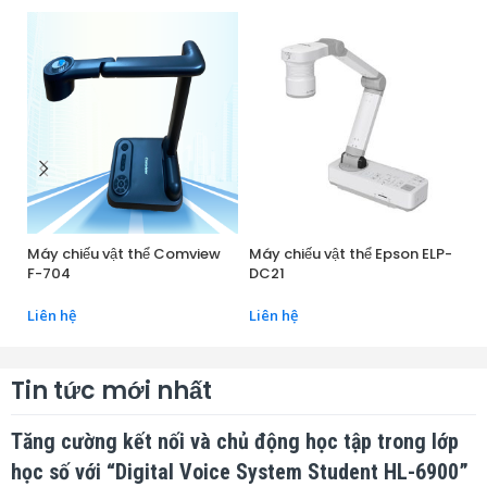
Máy chiếu vật thể Comview
Máy chiếu vật thể Epson ELP-
Má
F-704
DC21
V
Liên hệ
Liên hệ
Li
Tin tức mới nhất
Tăng cường kết nối và chủ động học tập trong lớp
học số với “Digital Voice System Student HL-6900”