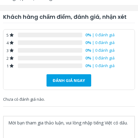
– Đèn chiếu sáng phụ đèn LED
Đi kèm
– Nguồn USB 2.0
Khách hàng chấm điểm, đánh giá, nhận xét
Xuất xứ
Trung Quốc
0%
| 0 đánh giá
5
Bảo hành
12 tháng
0%
| 0 đánh giá
4
0%
| 0 đánh giá
3
0%
| 0 đánh giá
2
0%
| 0 đánh giá
1
ĐÁNH GIÁ NGAY
Chưa có đánh giá nào.