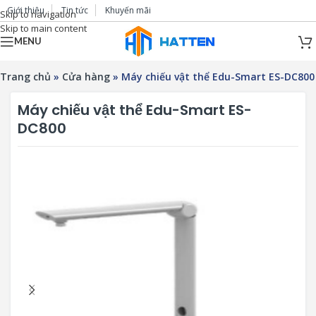
Giới thiệu
Tin tức
Khuyến mãi
Skip to navigation
Skip to main content
MENU
Trang chủ
»
Cửa hàng
»
Máy chiếu vật thể Edu-Smart ES-DC800
Máy chiếu vật thể Edu-Smart ES-
DC800