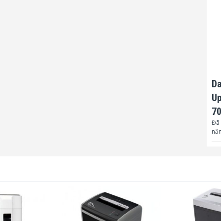
Da
Up
7
Đã 
nă