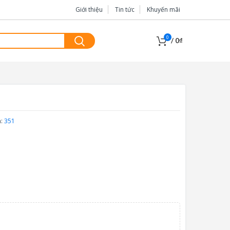
Giới thiệu
Tin tức
Khuyến mãi
0
/
0
₫
m:
351