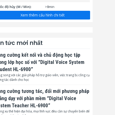
ốc độ hủy (M / Min):
>8min
Xem thêm cấu hình chi tiết
áo thùng rác đầy:
có
ích thước sản phẩm
268*291*518
LxWxHmm):
ích thước bao bì :
445*390*585
in tức mới nhất
rọng lượng sp (Kg):
9.8
ng cường kết nối và chủ động học tập
rọng lượng bao bì (Kg) :
11.3
ong lớp học số với “Digital Voice System
ông nghệ:
Mỹ, xuất xứ chính hãng
udent HL-6900”
g song với các giải pháp hỗ trợ giáo viên, việc trang bị công cụ
1 năm thân máy & 7 năm
ng tác dành cho học
ảo hành:
cho dao cắt
ng cường tương tác, đổi mới phương pháp
ảng dạy với phần mềm “Digital Voice
stem Teacher HL-6900”
ng xu thế hiện đại hóa, mọi lĩnh vực đều cần sự chuyển biến để