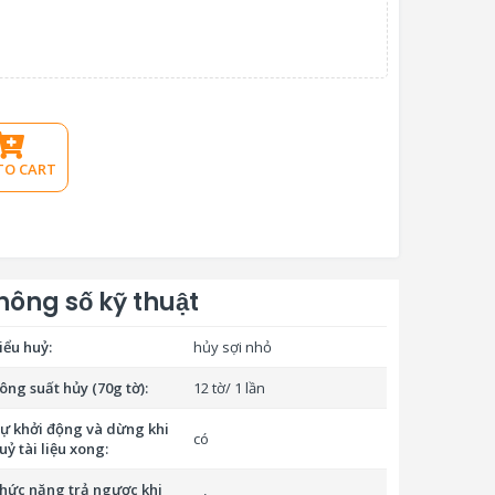
TO CART
hông số kỹ thuật
iểu huỷ:
hủy sợi nhỏ
ông suất hủy (70g tờ):
12 tờ/ 1 lần
ự khởi động và dừng khi
có
uỷ tài liệu xong:
hức năng trả ngược khi