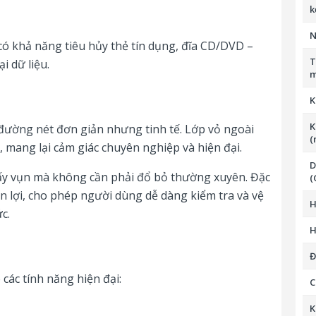
k
N
có khả năng tiêu hủy thẻ tín dụng, đĩa CD/DVD –
T
i dữ liệu.
m
K
K
 đường nét đơn giản nhưng tinh tế. Lớp vỏ ngoài
(
, mang lại cảm giác chuyên nghiệp và hiện đại.
D
giấy vụn mà không cần phải đổ bỏ thường xuyên. Đặc
(
iện lợi, cho phép người dùng dễ dàng kiểm tra và vệ
H
c.
H
Đ
 các tính năng hiện đại:
C
K