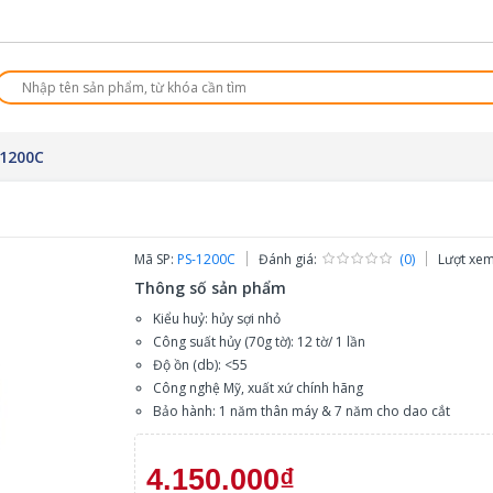
-1200C
Mã SP:
PS-1200C
Đánh giá:
(0)
Lượt xe
Thông số sản phẩm
Kiểu huỷ: hủy sợi nhỏ
Công suất hủy (70g tờ): 12 tờ/ 1 lần
Độ ồn (db): <55
Công nghệ Mỹ, xuất xứ chính hãng
Bảo hành: 1 năm thân máy & 7 năm cho dao cắt
4.150.000₫