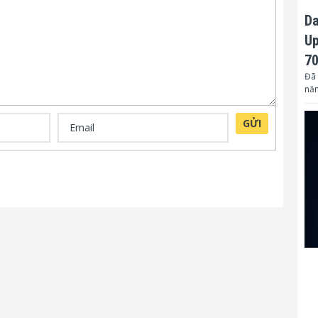
Da
Up
70
Đã 
nă
GỬI