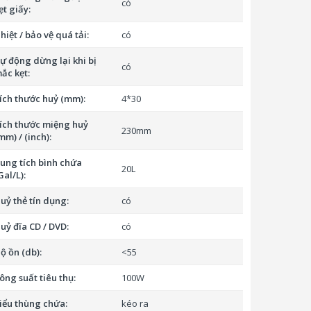
có
ẹt giấy:
hiệt / bảo vệ quá tải:
có
ự động dừng lại khi bị
có
ắc kẹt:
ích thước huỷ (mm):
4*30
ích thước miệng huỷ
230mm
mm) / (inch):
ung tích bình chứa
20L
Gal/L):
uỷ thẻ tín dụng:
có
uỷ đĩa CD / DVD:
có
ộ ồn (db):
<55
ông suất tiêu thụ:
100W
iểu thùng chứa:
kéo ra