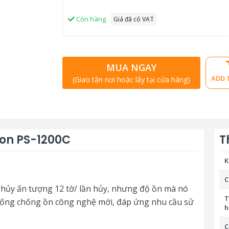
Còn hàng
Giá đã có VAT
MUA NGAY
ADD 
(Giao tận nơi hoặc lấy tại cửa hàng)
icon PS-1200C
T
K
C
 hủy ấn tượng 12 tờ/ lần hủy, nhưng độ ồn mà nó
T
 thống chống ồn công nghệ mới, đáp ứng nhu cầu sử
h
C