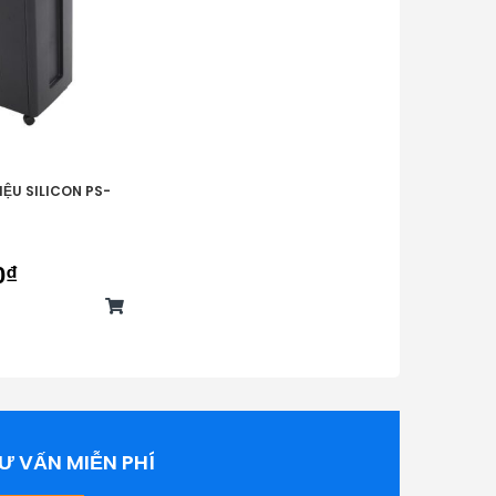
IỆU SILICON PS-
0₫
Ư VẤN MIỄN PHÍ