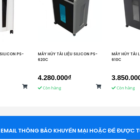
 SILICON PS-
MÁY HỦY TÀI LIỆU SILICON PS-
MÁY HỦY TÀI L
620C
610C
4.280.000₫
3.850.00
Còn hàng
Còn hàng
EMAIL THÔNG BÁO KHUYẾN MẠI HOẶC ĐỂ ĐƯỢC T