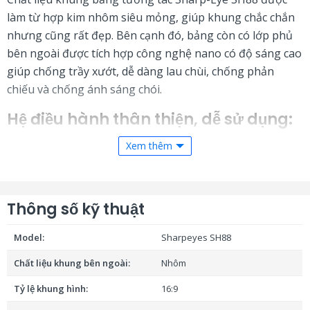
làm từ hợp kim nhôm siêu mỏng, giúp khung chắc chắn
nhưng cũng rất đẹp. Bên cạnh đó, bảng còn có lớp phủ
bên ngoài được tích hợp công nghệ nano có độ sáng cao
giúp chống trầy xướt, dễ dàng lau chùi, chống phản
chiếu và chống ánh sáng chói.
Hệ điều hành thân thiện,
dễ
sử dụng:
Xem thêm
Bảng tương tác thông minh Sharpeyes SH88 sử dụng hệ
điều hành Windows 7 và 8 – Đây chính là những hệ điều
hành hết sức quen thuộc với người dùng. Với nền tảng
Thông số kỹ thuật
thân thiện dễ dùng, Sharpeyes SH88 chính là thiết bị hết
sức thu hút đối với người sử dụng.
Model:
Sharpeyes SH88
Phần mềm hỗ trợ giảng dạy phong
Chất liệu khung bên ngoài:
Nhôm
phú:
Tỷ lệ khung hình:
16:9
Phần mềm tích hợp sẵn trong bảng tương tác Sharpeyes