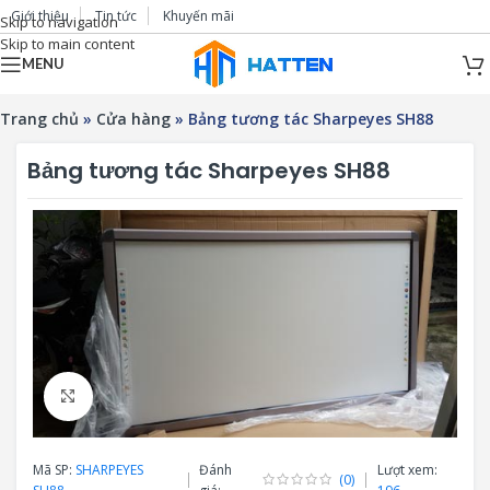
Giới thiệu
Tin tức
Khuyến mãi
Skip to navigation
Skip to main content
MENU
Trang chủ
»
Cửa hàng
»
Bảng tương tác Sharpeyes SH88
Bảng tương tác Sharpeyes SH88
Click to enlarge
Mã SP:
SHARPEYES
Đánh
Lượt xem:
(0)