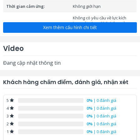
Thời gian cảm ứng:
Không giới hạn
Không có yêu cầu về lực kích
hoạt cảm ứng vì hệ thống sử
Lực kích hoạt cảm ứng:
Xem thêm cấu hình chi tiết
dụng công nghệ cảm ứng hồng
ngoại
Đối tượng cảm ứng tối thiểu:
5 mm
Video
Tuổi thọ:
Tối thiểu 7 năm
Đang cập nhật thông tin
Hổ trợ hệ điều hànhWin7&8,
Hệ điều hành:
Mac, Linux vv…
Khách hàng chấm điểm, đánh giá, nhận xét
Móc treo tường (tích hợp theo
bảng): 8, Hướng dẫn cài đặt: 1;
Phụ Kiện:
Cáp USB mở rộng: 7.5m, Bút
0%
| 0 đánh giá
5
bảng tương tác không mực: 2
0%
| 0 đánh giá
4
CD phần mềm:
1
0%
| 0 đánh giá
3
0%
| 0 đánh giá
2
0%
| 0 đánh giá
1