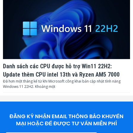
Danh sách các CPU được hỗ trợ Win11 22H2:
Update thêm CPU intel 13th và Ryzen AM5 7000
Đã hơn một tháng kể từ khi Microsoft công khai bản cập nhật tính năng
Windows 11 22H2. Khoảng một
ĐĂNG KÝ NHẬN EMAIL THÔNG BÁO KHUYẾN
MẠI HOẶC ĐỂ ĐƯỢC TƯ VẤN MIỄN PHÍ