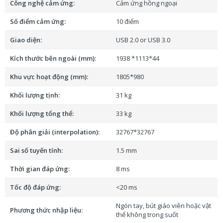
Công nghệ cảm ứng:
Cảm ứng hồng ngoại
SH88 có hệ thống tài nguyên giảng dạy phong phú cho
Số điểm cảm ứng:
10 điểm
nhiều môn học khác nhau. Tất cả các thí nghiệm, ví dụ
minh họa trong giờ học giảng viên đều có thể khai tác
Giao diện:
USB 2.0 or USB 3.0
trong phần mềm đi kèm hết sức dễ dàng.
Kích thước bên ngoài (mm):
1938 *1113*44
Đặc tính nổi bật của bảng tương tác
Khu vực hoạt động (mm):
1805*980
Sharpeyes SH88
Khối lượng tịnh:
31 kg
Công nghệ cảm ứng hồng ngoại tiên tiến
Khối lượng tổng thể:
33 kg
Khả năng tương tác đa điểm, cho phép nhiều người dùng
Độ phân giải (interpolation):
32767*32767
tương tác cùng lúc
Thiết kế thẩm mỹ với khung hợp kim nhôm siêu mỏng bền
Sai số tuyến tính:
1.5 mm
chắc
Thời gian đáp ứng:
8 ms
Hệ điều hành hiện đại cho người dùng trải nghiệm và thao
Tốc độ đáp ứng:
<20 ms
tác thân thiện
Phần mềm tài nguyên hỗ trợ giảng dạy phong phú, sinh động
Ngón tay, bút giáo viên hoặc vật
Phương thức nhập liệu:
Đang cập nhật thông tin
thể không trong suốt