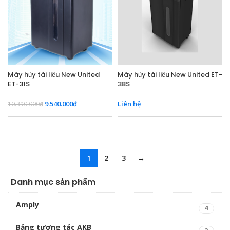
Máy hủy tài liệu New United
Máy hủy tài liệu New United ET-
ET-31S
38S
9.540.000
₫
Liên hệ
10.390.000
₫
1
2
3
→
Danh mục sản phẩm
Amply
4
Bảng tương tác AKB