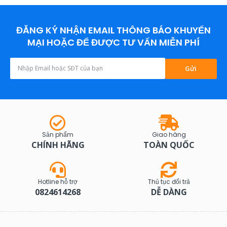
ĐĂNG KÝ NHẬN EMAIL THÔNG BÁO KHUYẾN
MẠI HOẶC ĐỂ ĐƯỢC TƯ VẤN MIỄN PHÍ
Gửi
Sản phẩm
Giao hàng
CHÍNH HÃNG
TOÀN QUỐC
Hotline hỗ trợ
Thủ tục đổi trả
0824614268
DỄ DÀNG