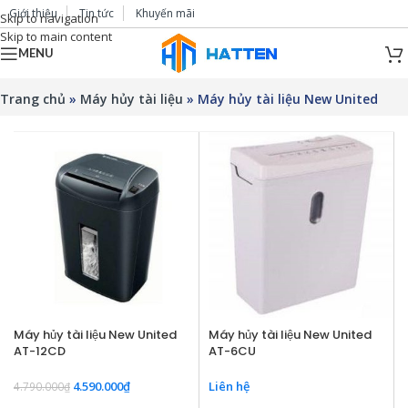
Giới thiệu
Tin tức
Khuyến mãi
Skip to navigation
Skip to main content
MENU
Trang chủ
»
Máy hủy tài liệu
»
Máy hủy tài liệu New United
Máy hủy tài liệu New United
Máy hủy tài liệu New United
AT-12CD
AT-6CU
4.590.000
₫
Liên hệ
4.790.000
₫