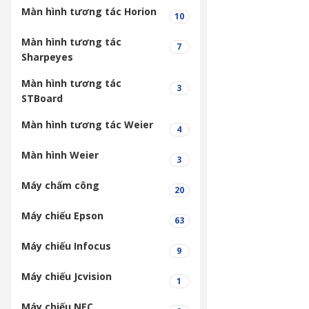
Màn hình tương tác Horion
10
Màn hình tương tác
7
Sharpeyes
Màn hình tương tác
3
STBoard
Màn hình tương tác Weier
4
Màn hình Weier
3
Máy chấm công
20
Máy chiếu Epson
63
Máy chiếu Infocus
9
Máy chiếu Jcvision
1
Máy chiếu NEC