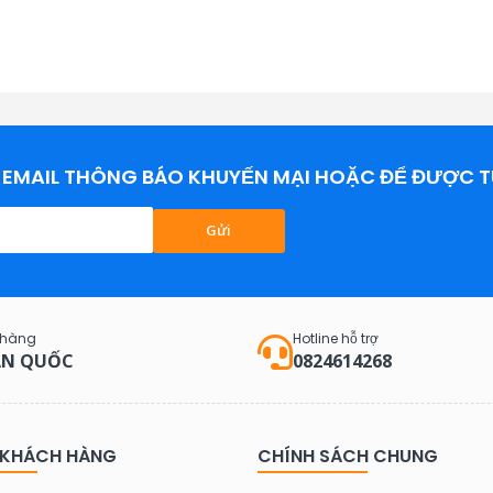
EMAIL THÔNG BÁO KHUYẾN MẠI HOẶC ĐỂ ĐƯỢC T
Gửi
 hàng
Hotline hỗ trợ
N QUỐC
0824614268
 KHÁCH HÀNG
CHÍNH SÁCH CHUNG