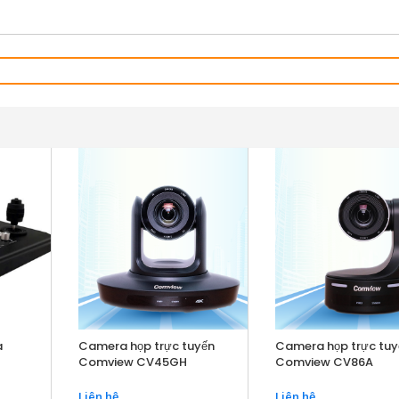
a
Camera họp trực tuyến
Camera họp trực tuy
Comview CV45GH
Comview CV86A
Liên hệ
Liên hệ