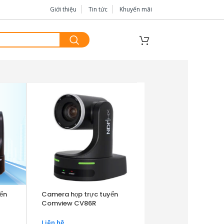
Giới thiệu
Tin tức
Khuyến mãi
ến
Camera họp trực tuyến
Comview CV86R
Liên hệ