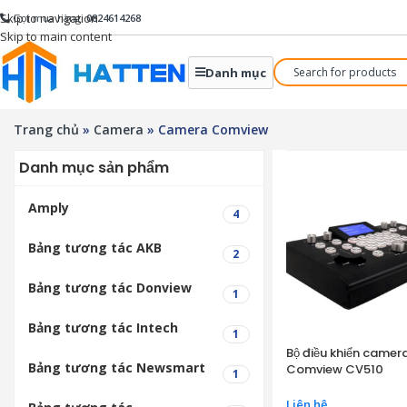
Skip to navigation
Gọi mua hàng:
0824614268
Skip to main content
Danh mục
Trang chủ
»
Camera
»
Camera Comview
Danh mục sản phẩm
Amply
4
Bảng tương tác AKB
2
Bảng tương tác Donview
1
Bảng tương tác Intech
1
Bộ điều khiển camer
Bảng tương tác Newsmart
Comview CV510
1
Liên hệ