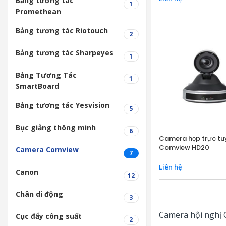
Bảng tương tác
1
Promethean
Bảng tương tác Riotouch
2
Bảng tương tác Sharpeyes
1
Bảng Tương Tác
1
SmartBoard
Bảng tương tác Yesvision
5
Bục giảng thông minh
6
Camera họp trực tu
Comview HD20
Camera Comview
7
Liên hệ
Canon
12
Chân di động
3
Camera hội nghị
Cục đẩy công suất
2