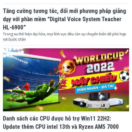
cổng điều khiển âm lượng, điều
Tăng cường tương tác, đổi mới phương pháp giảng
Hỗ trợ:
khiển âm lượng của Mic
dạy với phần mềm “Digital Voice System Teacher
Âm ly:
Focus G325
HL-6900”
Trong xu thế hiện đại hóa, mọi lĩnh vực đều cần sự chuyển biến để phù hợp
Tần số đáp ứng:
35Hz-20KHz -0.5dB
với bước chân
Tỷ lệ nhiễu tín hiệu (độ ồn):
80 dB
Độ nhạy (đầu vào):
0.13V
Độ méo tiếng (lệch chuẩn âm
≤0.5%
thanh nguồn đầu vào):
Công suất đầu ra lớn nhất:
2 × 90W 8ohm 2 × 120W 4ohm
Trở kháng đầu vào:
20KΩ
Nguồn điện:
220W
Danh sách các CPU được hỗ trợ Win11 22H2:
Kích thước:
420W×320D×150H
Update thêm CPU intel 13th và Ryzen AM5 7000
Micro không dây:
Focus UA-78