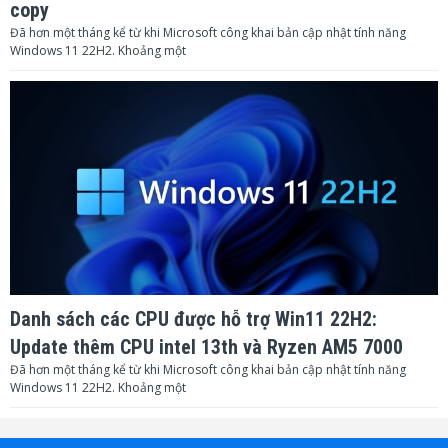
copy
được làm bằng nhôm, màu sắc
Đã hơn một tháng kể từ khi Microsoft công khai bản cập nhật tính năng
Sản phẩm với vỏ:
hài hòa, thiết kế đẹp mắt
Windows 11 22H2. Khoảng một
Dải tần:
174-270MHZ;
Tần số đáp ứng:
60HZ-16KHz+-3dB
Nguồn điện:
DC-16V
Kích thước sản phẩm:
480 (L) *190 (W) *44 (H)
Loa:
Focus Y-290
Trở kháng:
4 ohm -8ohm
Tần số:
90HZ-18KHZ
Danh sách các CPU được hỗ trợ Win11 22H2:
Công suất định mức:
50W
Update thêm CPU intel 13th và Ryzen AM5 7000
Đã hơn một tháng kể từ khi Microsoft công khai bản cập nhật tính năng
Chịu được nguồn với:
100W
Windows 11 22H2. Khoảng một
Công suất âm thanh tối đa:
98dB