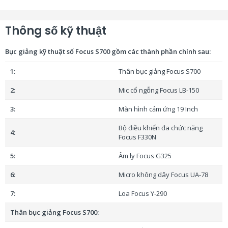
Bộ điều khiển đa chức năng
Thông số kỹ thuật
Tích hợp bộ điều khiển đa chức năng Focus F330N, mang
đến khả năng quản lý thiết bị nhanh chóng và hiệu quả.
Bục giảng kỹ thuật số Focus S700 gồm các thành phần chính sau:
Bảng điều khiển sở hữu 15 phím cảm ứng kèm đèn nền
LED, giúp thao tác thuận tiện ngay cả trong điều kiện
1:
Thân bục giảng Focus S700
ánh sáng yếu.
2:
Mic cổ ngỗng Focus LB-150
Bục Giảng Thông Minh Focus S700, còn gọi là bục giảng điện
3:
Màn hình cảm ứng 19 Inch
tử hay bục giảng kỹ thuật số một modul không thể thiếu của
Bộ điều khiển đa chức năng
phòng học thông minh, hoặc phòng họp đa năng thông
4:
Focus F330N
minh. Bạn còn chần chờ gì nữa, hãy liên hệ với chúng tôi
5:
Âm ly Focus G325
ngay bây giờ để được tư vấn chi tiết!
6:
Micro không dây Focus UA-78
Đang cập nhật thông tin
7:
Loa Focus Y-290
Thân bục giảng Focus S700
: