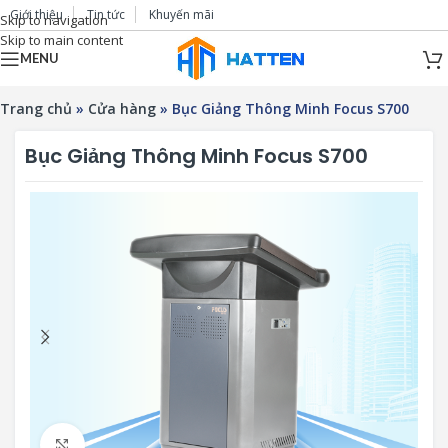
Giới thiệu
Tin tức
Khuyến mãi
Skip to navigation
Skip to main content
MENU
Trang chủ
»
Cửa hàng
»
Bục Giảng Thông Minh Focus S700
Bục Giảng Thông Minh Focus S700
Click to enlarge