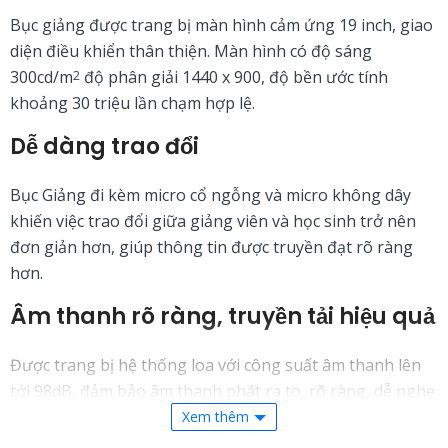
Bục giảng được trang bị màn hình cảm ứng 19 inch, giao
diện điều khiển thân thiện. Màn hình có độ sáng
300cd/m
độ phân giải 1440 x 900, độ bền ước tính
2
khoảng 30 triệu lần chạm hợp lệ.
Dễ dàng trao đổi
Bục Giảng đi kèm micro cổ ngỗng và micro không dây
khiến việc trao đổi giữa giảng viên và học sinh trở nên
đơn giản hơn, giúp thông tin được truyền đạt rõ ràng
hơn.
Âm thanh rõ ràng, truyền tải hiệu quả
Được trang bị hệ thống loa với công suất âm thanh lên
tới 98dB, đảm bảo âm thanh phát ra to, rõ ràng, dễ nghe
trong mọi không gian lớp học hay hội trường.
Xem thêm