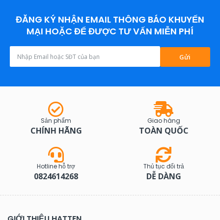
Kích thước:
23(L)*19(W)*35.5(H)
ĐĂNG KÝ NHẬN EMAIL THÔNG BÁO KHUYẾN
MẠI HOẶC ĐỂ ĐƯỢC TƯ VẤN MIỄN PHÍ
Gửi
Sản phẩm
Giao hàng
CHÍNH HÃNG
TOÀN QUỐC
Hotline hỗ trợ
Thủ tục đổi trả
0824614268
DỄ DÀNG
GIỚI THIỆU HATTEN