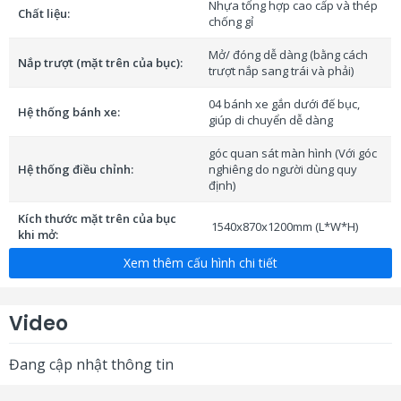
Nhựa tổng hợp cao cấp và thép
Chất liệu:
chống gỉ
Mở/ đóng dễ dàng (bằng cách
Nắp trượt (mặt trên của bục):
trượt nắp sang trái và phải)
04 bánh xe gắn dưới đế bục,
Hệ thống bánh xe:
giúp di chuyển dễ dàng
góc quan sát màn hình (Với góc
Hệ thống điều chỉnh:
nghiêng do người dùng quy
định)
Kích thước mặt trên của bục
1540x870x1200mm (L*W*H)
khi mở:
Xem thêm cấu hình chi tiết
Kích thước mặt trên của bục
850*770*1200mm (L*W*H)
khi đóng:
Power x1/
Video
Model giao diện cổng kết nối
USBX2/AUDIOX1/VGAX1/SOUN
cho máy tính xách tay:
D IN X1/ RJ45X1
Đang cập nhật thông tin
Nguồn điện đầu ra:
220V-240V AC, 50Hz/60Hz