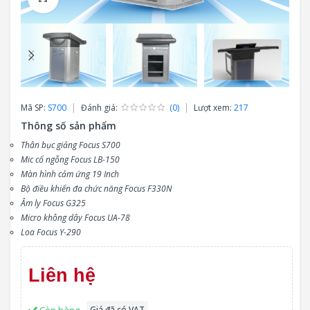
Mã SP:
S700
Đánh giá:
(0)
Lượt xem:
217
Thông số sản phẩm
Thân bục giảng Focus S700
Mic cổ ngỗng Focus LB-150
Màn hình cảm ứng 19 Inch
Bộ điều khiển đa chức năng Focus F330N
Âm ly Focus G325
Micro không dây Focus UA-78
Loa Focus Y-290
Liên hệ
Còn hàng
Giá đã có VAT