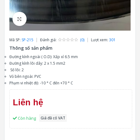
Click to enlarge
Mã SP:
SP-215
Đánh giá:
(0)
Lượt xem:
301
Thông số sản phẩm
Đường kính ngoài ( O.D): Xấp xỉ 6.5 mm
Đường kính lõi dây: 2 x 1.5 mm2
Số lõi: 2
Vỏ bên ngoài: PVC
Phạm vi nhiệt độ: -10 ° C đến +70 ° C
Liên hệ
Còn hàng
Giá đã có VAT