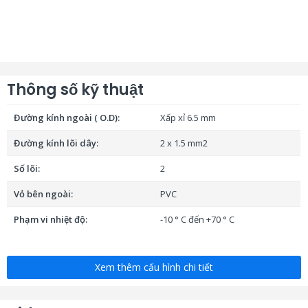
Thông số kỹ thuật
Đường kính ngoài ( O.D):
Xấp xỉ 6.5 mm
Đường kính lõi dây:
2 x 1.5 mm2
Số lõi:
2
Vỏ bên ngoài:
PVC
Phạm vi nhiệt độ:
-10 ° C đến +70 ° C
Xem thêm cấu hình chi tiết