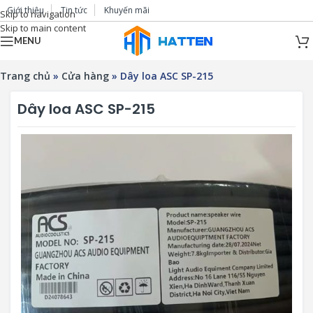
Giới thiệu
Tin tức
Khuyến mãi
Skip to navigation
Skip to main content
MENU
Trang chủ
»
Cửa hàng
»
Dây loa ASC SP-215
Dây loa ASC SP-215