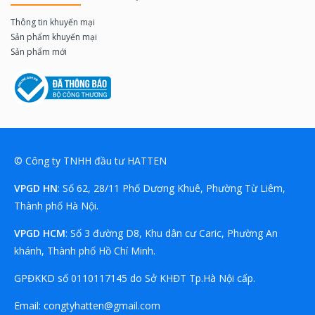
Thông tin khuyến mại
Sản phẩm khuyến mại
Sản phẩm mới
© Công ty TNHH đầu tư HATTEN
VPGD HN
: Số 62, 28/11 Phố Dương Khuê, Phường Từ Liêm,
Thành phố Hà Nội.
VPGD HCM
: Số 3 đường D8, Khu dân cư Caric, Phường An
khánh, Thành phố Hồ Chí Minh.
GPĐKKD số 0110117145 do Sở KHĐT Tp.Hà Nội cấp.
Email:
congtyhatten@gmail.com