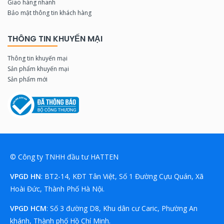
Giao hàng nhanh
Bảo mật thông tin khách hàng
THÔNG TIN KHUYẾN MẠI
Thông tin khuyến mại
Sản phẩm khuyến mại
Sản phẩm mới
© Công ty TNHH đầu tư HATTEN
VPGD HN
: BT2-14, KĐT Tân Việt, Số 1 Đường Cựu Quán, Xã
Hoài Đức, Thành Phố Hà Nội.
VPGD HCM
: Số 3 đường D8, Khu dân cư Caric, Phường An
khánh, Thành phố Hồ Chí Minh.