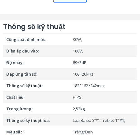
nhiều không gian:
Phòng họp: Âm thanh rõ ràng, hỗ trợ trao đổi hiệu quả.
Lớp học: Giúp học viên nghe rõ, nâng cao chất lượng
Thông số kỹ thuật
giảng dạy.
Nhà hàng, quán cafe: Tạo không gian thư giãn với âm
Công suất định mức:
30W,
thanh dễ chịu.
Điện áp đầu vào:
100V,
Nhà thờ, hội trường: Âm thanh phủ rộng, phù hợp với
không gian lớn.
Độ nhạy:
89±3dB,
Đang cập nhật thông tin
Đáp ứng tần số:
100~20kHz,
Thông số kỹ thuật:
182*162*242mm,
Chất liệu:
HIPS,
Trọng lượng:
2,52kg,
Thông số kỹ thuật loa:
Loa Bass: 5″*1 Treble: 1″ *1,
Màu sắc:
Trắng/Đen