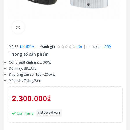
Click to enlarge
Mã SP:
NX-621A
Đánh giá:
(0)
Lượt xem:
269
Thông số sản phẩm
Công suất định mức: 30W,
Độ nhạy: 89±3dB,
Đáp ứng tần số: 100~20kHz,
Màu sắc: Trắng/Đen
2.300.000₫
Còn hàng
Giá đã có VAT