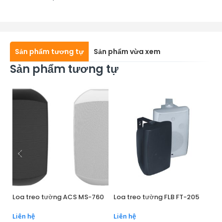
Sản phẩm tương tự
Sản phẩm vừa xem
Sản phẩm tương tự
Loa treo tường ACS MS-760
Loa treo tường FLB FT-205
Lo
Liên hệ
Liên hệ
Li