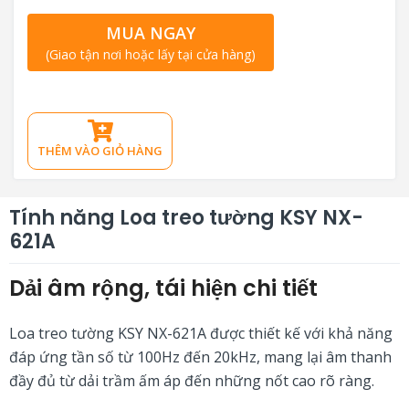
MUA NGAY
(Giao tận nơi hoặc lấy tại cửa hàng)
THÊM VÀO GIỎ HÀNG
Tính năng Loa treo tường KSY NX-
621A
Dải âm rộng, tái hiện chi tiết
Loa treo tường KSY NX-621A được thiết kế với khả năng
đáp ứng tần số từ 100Hz đến 20kHz, mang lại âm thanh
đầy đủ từ dải trầm ấm áp đến những nốt cao rõ ràng.