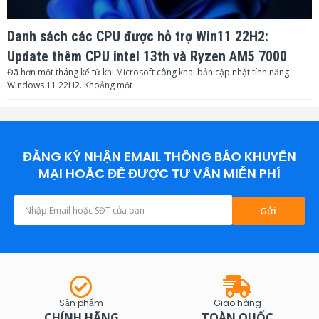
Danh sách các CPU được hỗ trợ Win11 22H2:
Update thêm CPU intel 13th và Ryzen AM5 7000
Đã hơn một tháng kể từ khi Microsoft công khai bản cập nhật tính năng
Windows 11 22H2. Khoảng một
ĐĂNG KÝ NHẬN EMAIL THÔNG BÁO KHUYẾN
MẠI HOẶC ĐỂ ĐƯỢC TƯ VẤN MIỄN PHÍ
Gửi
Sản phẩm
Giao hàng
CHÍNH HÃNG
TOÀN QUỐC