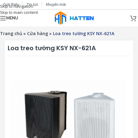
Giới thiệu
Tin tức
Khuyến mãi
Skip to navigation
Skip to main content
MENU
Trang chủ
»
Cửa hàng
»
Loa treo tường KSY NX-621A
Loa treo tường KSY NX-621A