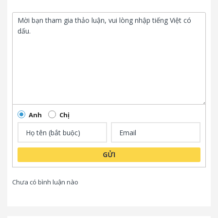
Số lần chạm:
Không giới hạn
Bút cảm ứng:
1
OPS:
i7/4G/500G
Chân đế di động:
Phù hợp kích thước 86inch
Anh
Chị
GỬI
Chưa có bình luận nào