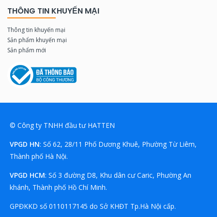
THÔNG TIN KHUYẾN MẠI
Thông tin khuyến mại
Sản phẩm khuyến mại
Sản phẩm mới
© Công ty TNHH đầu tư HATTEN
VPGD HN
: Số 62, 28/11 Phố Dương Khuê, Phường Từ Liêm,
Thành phố Hà Nội.
VPGD HCM
: Số 3 đường D8, Khu dân cư Caric, Phường An
khánh, Thành phố Hồ Chí Minh.
GPĐKKD số 0110117145 do Sở KHĐT Tp.Hà Nội cấp.