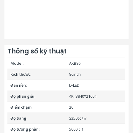
Thông số kỹ thuật
Model:
AKB86
Kích thước:
86inch
Đèn nền:
D-LED
Độ phân giải:
4K (3840*2160 )
Điểm chạm:
20
Độ Sáng:
≥350cd/㎡
Độ tương phản:
5000：1