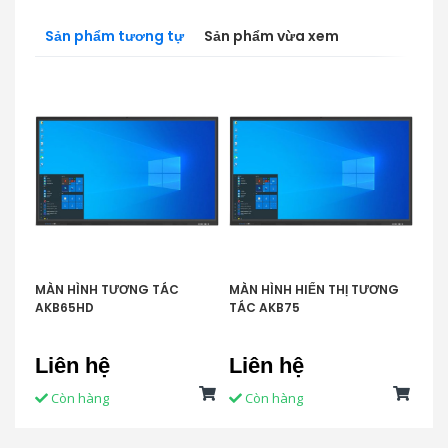
Sản phẩm tương tự
Sản phẩm vừa xem
MÀN HÌNH TƯƠNG TÁC
MÀN HÌNH HIỂN THỊ TƯƠNG
MÀN
AKB65HD
TÁC AKB75
AKB
Liên hệ
Liên hệ
Li
Còn hàng
Còn hàng
C