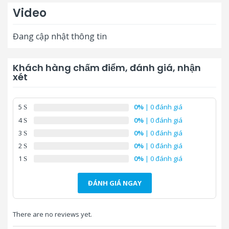
Video
Android:
Android 6.0
Đang cập nhật thông tin
CPU:
Cortex A53*4 1.5GHz
Tốc độ CPU :
1.5 GHz
Khách hàng chấm điểm, đánh giá, nhận
RAM:
2G
xét
Bộ nhớ:
32G
5
0%
| 0 đánh giá
Thông số cảm ứng:
4
0%
| 0 đánh giá
Chế độ cảm ứng:
Đơn, đa điểm, nhấp chuột
3
0%
| 0 đánh giá
2
0%
| 0 đánh giá
Kính cường lực chống nổ 7
Kích cảm ứng:
1
0%
| 0 đánh giá
cấp độ
Thời gian đáp ứng:
<5ms
ĐÁNH GIÁ NGAY
Độ chính xác cảm ứng:
±1mm
There are no reviews yet.
Phương pháp cảm ứng:
Bằng tay & Bút