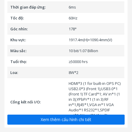
Thời gian đáp ứng:
6ms
Tốc độ:
60Hz
Góc nhìn:
178°
Khu vực:
1917.4m(H)×1090.4mm(V)
Màu sắc:
10 bit/1.07 Billion
Tuổi thọ:
≥50000 hrs
Loa:
8W*2
HDMI*3 (1 for built-in OPS PC)
USB2.0*3 (Front 1),USB3.0*1
(Front 1) TF Card*1; AV in*1 (1
in 3),YPbPr*1 (1 in 3) RF
Cổng kết nối I/O:
in*1,RJ45*1,VGA in*1 VGA
Audio*1 RS232*1,SPDIF
out*1,AV out*1 (1 in 3)
Xem thêm cấu hình chi tiết
Earphone*1 Touch USB-B*1
Hệ thống điều hành: