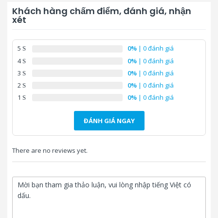
Bảo hành:
12 tháng
Khách hàng chấm điểm, đánh giá, nhận
xét
Tặng phần mềm chấm công
Ronald Jack Pro, Wise Eye
Tiếng Việt:
On39, Mitapro
5
0%
| 0 đánh giá
4
0%
| 0 đánh giá
3
0%
| 0 đánh giá
2
0%
| 0 đánh giá
1
0%
| 0 đánh giá
ĐÁNH GIÁ NGAY
There are no reviews yet.