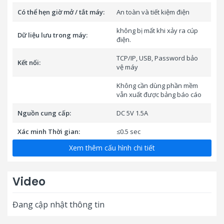
Có thể hẹn giờ mở / tắt máy:
An toàn và tiết kiệm điện
không bị mất khi xảy ra cúp
Dữ liệu lưu trong máy:
điện.
TCP/IP, USB, Password bảo
Kết nối:
vệ máy
Không cần dùng phần mềm
vẫn xuất được bảng báo cáo
Nguồn cung cấp:
DC 5V 1.5A
Xác minh Thời gian:
≤0.5 sec
Xem thêm cấu hình chi tiết
Nhiệt độ hoạt động:
0 ° C-45 ° C
Độ ẩm hoạt động:
20% -80%
Video
Kích thước ( W D H) :
184mm x 136mm x 37.6mm
Đang cập nhật thông tin
Made in:
China