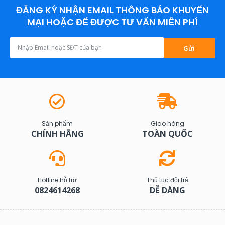
ĐĂNG KÝ NHẬN EMAIL THÔNG BÁO KHUYẾN
MẠI HOẶC ĐỂ ĐƯỢC TƯ VẤN MIỄN PHÍ
Gửi
Sản phẩm
Giao hàng
CHÍNH HÃNG
TOÀN QUỐC
Hotline hỗ trợ
Thủ tục đổi trả
0824614268
DỄ DÀNG