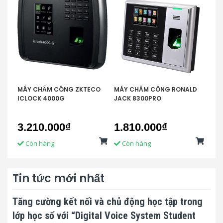
MÁY CHẤM CÔNG ZKTECO
MÁY CHẤM CÔNG RONALD
MÁ
ICLOCK 4000G
JACK 8300PRO
JAC
3.210.000₫
1.810.000₫
Li
Còn hàng
Còn hàng
C
Tin tức mới nhất
Tăng cường kết nối và chủ động học tập trong
lớp học số với “Digital Voice System Student