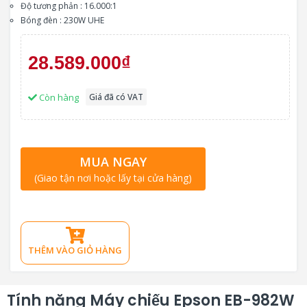
Độ tương phản : 16.000:1
Bóng đèn : 230W UHE
28.589.000₫
Còn hàng
Giá đã có VAT
MUA NGAY
(Giao tận nơi hoặc lấy tại cửa hàng)
THÊM VÀO GIỎ HÀNG
Tính năng Máy chiếu Epson EB-982W