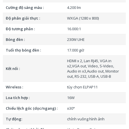
nghiệp, giúp giảm thiểu chi phí vận hành mà vẫn đảm
Cường độ sáng màu :
4.200 lm
bảo chất lượng trình chiếu vượt trội.
Độ phân giải thực :
WXGA (1280 x 800)
Đang cập nhật thông tin
Độ tương phản :
16.000:1
Bóng đèn :
230W UHE
Tuổi thọ bóng đèn :
17.000 giờ
HDMI x 2, Lan RJ45, VGA in
x2,VGA out, Video, S-Video,
Kết nối :
Audio in x3,Audio out, Monitor
out, RS-232, USB-A, USB-B
Wireless :
tùy chọn ELPAP11
Loa tích hợp :
16W
Chiếu lệch góc (dọc/ngang) :
±30°
Tự động:
chỉnh vuông hình ảnh