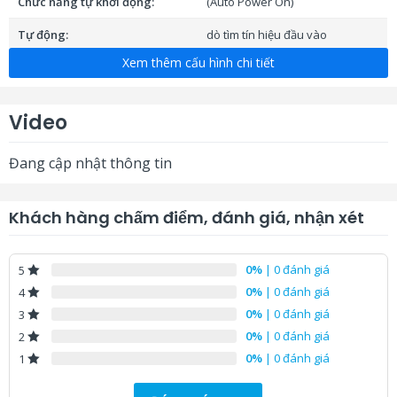
Chức năng tự khởi động:
(Auto Power On)
Tự động:
dò tìm tín hiệu đầu vào
Xem thêm cấu hình chi tiết
cho phép trình chiếu đồng thời 2
Chia đôi màn hình:
hình ảnh từ các thiết bị riêng biệt
Multi-PC:
trình chiếu 4 thiết bị cùng lúc
Video
Trình chiếu hình ảnh:
từ USB
Đang cập nhật thông tin
Trình chiếu và quản lý máy
qua mạng LAN
chiếu:
Khách hàng chấm điểm, đánh giá, nhận xét
trình chiếu hình ảnh, âm thanh
Cổng USB-B (3 trong 1):
và sao chép cài đặt, cập nhật
firmware
0%
| 0 đánh giá
5
0%
| 0 đánh giá
4
tạm dừng trình chiếu, tiết kiệm
Chức năng:
điện năng
0%
| 0 đánh giá
3
0%
| 0 đánh giá
2
Xuất xứ:
Philipine
0%
| 0 đánh giá
1