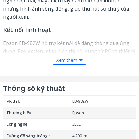
nghệ hiện đại, máy chiếu này đảm bảo bạn luôn có
những hình ảnh sống động, giúp thu hút sự chú ý của
người xem.
Kết nối linh hoạt
Epson EB-982W hỗ trợ kết nối dễ dàng thông qua ứng
dụng
iProjection
, giúp hiển thị nội dung từ PC và thiết bị
thông minh một cách nhanh chóng. Điều này giúp tạo
Xem thêm
môi trường hợp tác hiệu quả và tối ưu hóa quá trình
trình chiếu, giúp việc học và làm việc trở nên dễ dàng hơn
bao giờ hết.
Thông số kỹ thuật
Tiết kiệm chi phí
Model:
EB-982W
Với tuổi thọ bóng đèn lên đến 17.000 giờ, máy chiếu
Thương hiệu:
Epson
Epson EB-982W giúp bạn tiết kiệm chi phí thay thế và
Công nghệ:
3LCD
bảo trì, đồng thời duy trì hiệu quả sử dụng lâu dài. Đây là
lựa chọn lý tưởng cho các tổ chức, trường học và doanh
Cường độ sáng trắng :
4.200 lm