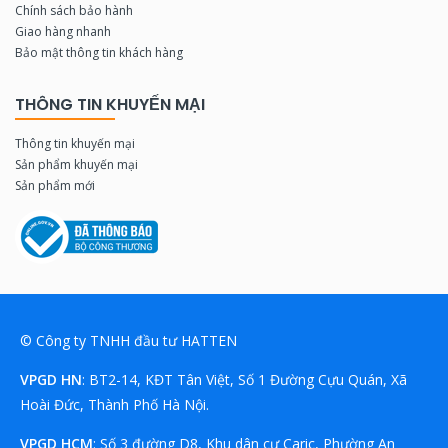
Chính sách bảo hành
Giao hàng nhanh
Bảo mật thông tin khách hàng
THÔNG TIN KHUYẾN MẠI
Thông tin khuyến mại
Sản phẩm khuyến mại
Sản phẩm mới
© Công ty TNHH đầu tư HATTEN
VPGD HN
: BT2-14, KĐT Tân Việt, Số 1 Đường Cựu Quán, Xã
Hoài Đức, Thành Phố Hà Nội.
VPGD HCM
: Số 3 đường D8, Khu dân cư Caric, Phường An