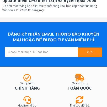
Update thêm CPU intel 13th và Ryzen AM5 7000
Đã hơn một tháng kể từ khi Microsoft công khai bản cập nhật tính năng
Windows 11 22H2. Khoảng một
ĐĂNG KÝ NHẬN EMAIL THÔNG BÁO KHUYẾN
MẠI HOẶC ĐỂ ĐƯỢC TƯ VẤN MIỄN PHÍ
Gửi
Sản phẩm
Giao hàng
CHÍNH HÃNG
TOÀN QUỐC
Hotline hỗ trợ
Thủ tục đổi trả