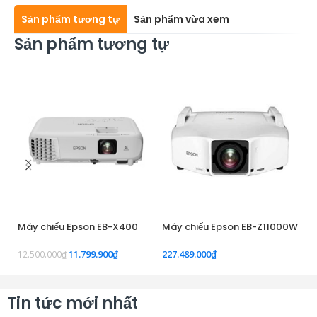
Sản phẩm tương tự
Sản phẩm vừa xem
Sản phẩm tương tự
Máy chiếu Epson EB-X400
Máy chiếu Epson EB-Z11000W
M
11.799.900
₫
227.489.000
₫
28
12.500.000
₫
Tin tức mới nhất