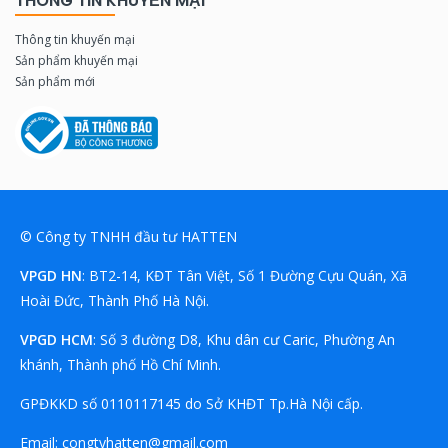
THÔNG TIN KHUYẾN MẠI
Thông tin khuyến mại
Sản phẩm khuyến mại
Sản phẩm mới
© Công ty TNHH đầu tư HATTEN
VPGD HN
: BT2-14, KĐT Tân Việt, Số 1 Đường Cựu Quán, Xã
Hoài Đức, Thành Phố Hà Nội.
VPGD HCM
: Số 3 đường D8, Khu dân cư Caric, Phường An
khánh, Thành phố Hồ Chí Minh.
GPĐKKD số 0110117145 do Sở KHĐT Tp.Hà Nội cấp.
Email:
congtyhatten@gmail.com