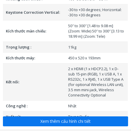
-30 to +30 degrees; Horizontal:
Keystone Correction Vertical:
-30 to +30 degrees
50″ to 300″ [1.48 to 9.08 m]
Kích thước màn chiếu:
(Zoom: Wide) 50″ to 300″ [3.13 to
18.99 m] (Zoom: Tele)
Trọng lượng :
11kg
Kích thước máy:
450 x 520 x 193mm
2 x HDMI (1 x HDCP2.2), 1 x D-
sub 15-pin (RGB), 1 x USB A, 1 x
RS232c, 1 x RJ45, 1 x USB Type A
Kết nối:
(for optional Wireless LAN unit),
3.5 mm mini-jack, Wireless
Connectivity Optional
Công nghệ :
Nhật
Xuất xứ:
Trung Quốc
Xem thêm cấu hình chi tiết
2 năm cho thân máy, 12 tháng