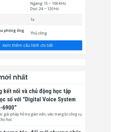
Ngang: 15 ~ 100 KHz
Dọc: 24 ~ 120 Hz
1x
thu phóng ống
Thủ công
Xem thêm cấu hình chi tiết
112 %
7.51 (mm)
2.8
 mới nhất
eystone dọc
± 15°
 kết nối và chủ động học tập
eystone
± 15°
học số với “Digital Voice System
521
L-6900”
c giải pháp hỗ trợ giáo viên, việc trang bị công cụ
trình chiếu
1 – 10 m
cho học
 thuật số
0.8x ~ 2.0x