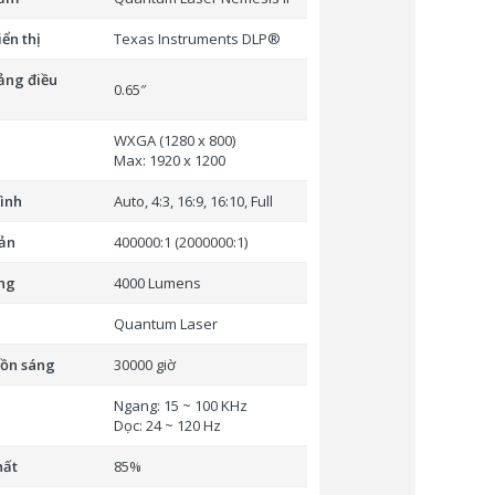
ển thị
Texas Instruments DLP®
ảng điều
0.65″
WXGA (1280 x 800)
Max: 1920 x 1200
hình
Auto, 4:3, 16:9, 16:10, Full
ản
400000:1 (2000000:1)
ng
4000 Lumens
Quantum Laser
uồn sáng
30000 giờ
Ngang: 15 ~ 100 KHz
Dọc: 24 ~ 120 Hz
hất
85%