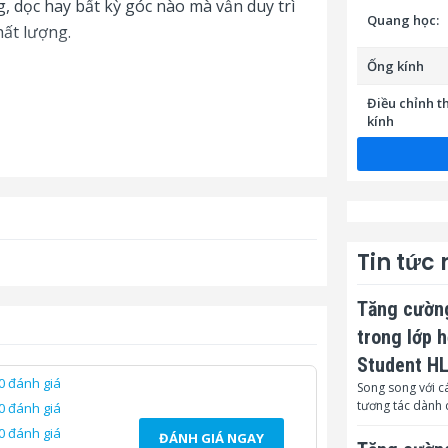
, dọc hay bất kỳ góc nào mà vẫn duy trì
Quang học:
ất lượng.
Ống kính
Điều chỉnh 
kính
tum Laser, tuổi thọ bóng đèn đáng kinh
ng đèn trong suốt vòng đời thiết bị, giúp
Bù ảnh
dài.
Tiêu cự F
F-Stop
Tin tức
Chỉnh sửa K
Tăng cường
Chỉnh sửa K
ngang
trong lớp 
Hệ số chiếu
Student H
0 đánh giá
Song song với cá
Khoảng cách 
tương tác dành 
0 đánh giá
0 đánh giá
Thu phóng kỹ
ĐÁNH GIÁ NGAY