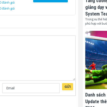
Tăng cường
0 đánh giá
Điểu chỉnh l
giảng dạy 
0 đánh giá
System Te
Cổng kết nối:
Trong xu thế hiệ
phù hợp với bư
Cổng kết nối
Cổng kết nối
Networking 
Power
Nguồn:
GỬI
Nguồn cấp
Danh sách 
Công suất tiê
Update thê
Công suất tiê