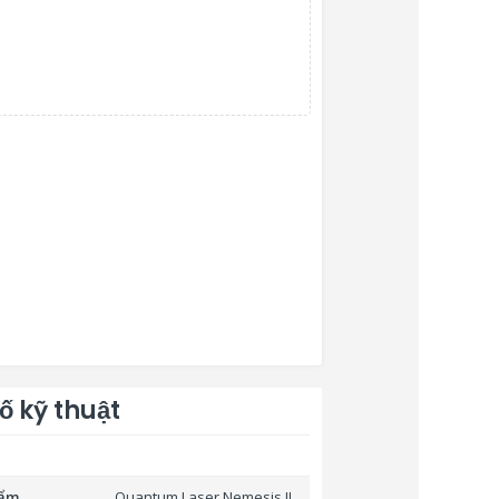
ố kỹ thuật
hẩm
Quantum Laser Nemesis II