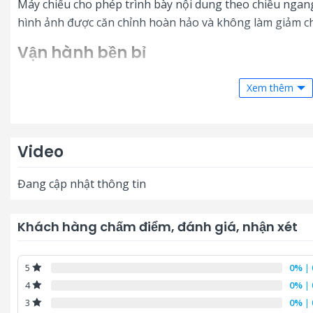
Máy chiếu cho phép trình bày nội dung theo chiều ngang
hình ảnh được căn chỉnh hoàn hảo và không làm giảm ch
Vận hành bền bỉ
Máy chiếu INFOCUS IN1026ST sử dụng nguồn sáng Quan
Xem thêm
ngạc lên đến 30.000 giờ. Bạn gần như không cần thay bó
tiết kiệm chi phí bảo trì và đảm bảo độ sáng ổn định lâu 
Video
Đang cập nhật thông tin
Khách hàng chấm điểm, đánh giá, nhận xét
0%
| 
5
Đang cập nhật thông tin
0%
| 
4
0%
| 
3