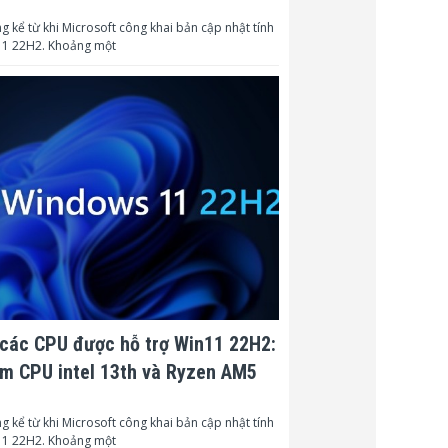
145 (W)
g kể từ khi Microsoft công khai bản cập nhật tính
1 22H2. Khoảng một
chế độ chờ
Network:<2.0 (W); <0,5 (W)
Network:<2.0 (W); <0,5 (W)
ản phẩm (L x
278 x 216 x 116 / 10.9 x 8.5 x
4.6
 sản phẩm
3.1 kg/ 6.8 pounds
400 x 280 x 155 / 15.8 x 11.0
đóng hộp
x 6.1
 đóng hộp
4.6 kg/ 10.2 pounds
VGA, SVGA, XGA, HDTV,
ng thích với
WXGA, SXGA, SXGA+,
các CPU được hỗ trợ Win11 22H2:
UXGA, FHD, WUXGA
m CPU intel 13th và Ryzen AM5
26 ~ 32 dB
1 x 15 W
g kể từ khi Microsoft công khai bản cập nhật tính
1 22H2. Khoảng một