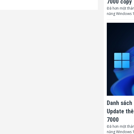
7000 copy
thiểu
Đã hơn một thán
năng Windows 1
Công suất ở 
Chung:
Kích thước s
W x H)
Trọng lượng
Kích thước 
Trọng lượng
Khả năng tươ
PC
Danh sách 
Update thê
Độ ồn quạt
7000
Loa
Đã hơn một thán
năng Windows 1