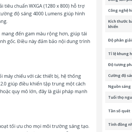
 tiêu chuẩn WXGA (1280 x 800) hỗ trợ
Công nghệ hi
 cường độ sáng 4000 Lumens giúp hình
áng.
Kích thước b
khiển
n mang đến gam màu rộng hơn, giúp tái
Độ phân giải
ảnh gốc. Điều này đảm bảo nội dung trình
Tỉ lệ khung 
Độ tương ph
 máy chiếu với các thiết bị, hệ thống
Cường độ sá
2.0 giúp điều khiển tập trung một cách
Nguồn sáng
c hoặc quy mô lớn, đây là giải pháp mạnh
Tuổi thọ ng
Tần số quét
Tính đồng n
hoạt tối ưu cho mọi môi trường sáng tạo.