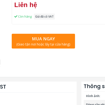
Liên hệ
Còn hàng
Giá đã có VAT
MUA NGAY
(Giao tận nơi hoặc lấy tại cửa hàng)
Thông s
6ST
Hình ảnh:
Dòng sản p