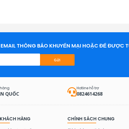
EMAIL THÔNG BÁO KHUYẾN MẠI HOẶC ĐỂ ĐƯỢC T
Gửi
 hàng
Hotline hỗ trợ
N QUỐC
0824614268
 KHÁCH HÀNG
CHÍNH SÁCH CHUNG