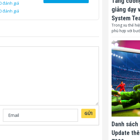
Tăng cường
ảo tàng hoặc trình chiếu mapping ngoài
0 đánh giá
giảng dạy 
0 đánh giá
System Te
Trong xu thế hiệ
phù hợp với bư
GỬI
Danh sách 
Update thê