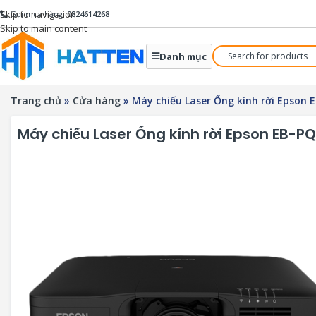
Skip to navigation
Gọi mua hàng:
0824614268
Skip to main content
Danh mục
Trang chủ
»
Cửa hàng
»
Máy chiếu Laser Ống kính rời Epson 
Máy chiếu Laser Ống kính rời Epson EB-P