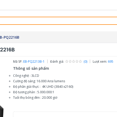
EB-PQ2216B
Q2216B
Mã SP:
EB-PQ2213B-1
Đánh giá:
(0)
Lượt xem:
695
Thông số sản phẩm
Công nghệ : 3LCD
Cường độ sáng: 16.000 Ansi lumens
Độ phân giải thực : 4K UHD (3840 x2160)
Độ tương phản : 5.000.000:1
Tuổi thọ bóng đèn : 20.000 giờ