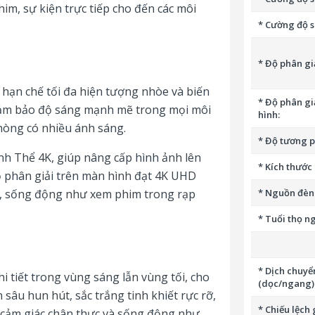
him, sự kiện trực tiếp cho đến các môi
* Cường độ 
* Độ phân gi
 hạn chế tối đa hiện tượng nhòe và biến
* Độ phân gi
đảm bảo độ sáng mạnh mẽ trong mọi môi
hình:
hòng có nhiều ánh sáng.
* Độ tương p
h Thể 4K, giúp nâng cấp hình ảnh lên
* Kích thước 
Độ phân giải trên màn hình đạt 4K UHD
c, sống động như xem phim trong rạp
* Nguồn đèn
* Tuổi thọ n
* Dịch chuyể
hi tiết trong vùng sáng lẫn vùng tối, cho
(dọc/ngang)
n sâu hun hút, sắc trắng tinh khiết rực rỡ,
* Chiếu lệch
n cảm giác chân thực và sống động như