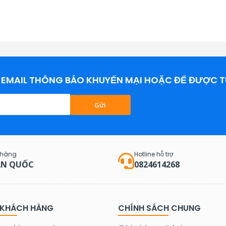
EMAIL THÔNG BÁO KHUYẾN MẠI HOẶC ĐỂ ĐƯỢC T
Gửi
 hàng
Hotline hỗ trợ
N QUỐC
0824614268
 KHÁCH HÀNG
CHÍNH SÁCH CHUNG