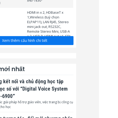
±45°/±30°
:
HDMI in x 2, HDBaseT x
1,Wireless (tuỳ chọn
ELPAP11), LAN RJ45, Stereo
mini jack out, RS232C,
Remote Stereo Mini, USB-A
x 2, USB-B, HDMI out x1, SDI
Xem thêm cấu hình chi tiết
in x1(BNC), SDI out x1(BNC).
* Tự động chỉnh vuông
hình ảnh
* Chức năng tự khởi động
 mới nhất
(Auto Power On)
* Tự động dò tìm tín hiệu
 kết nối và chủ động học tập
đầu vào
học số với “Digital Voice System
* Multi-PC trình chiếu 4 thiết
L-6900”
bị cùng lúc
c giải pháp hỗ trợ giáo viên, việc trang bị công cụ
cho học
* Trình chiếu hình ảnh từ
USB