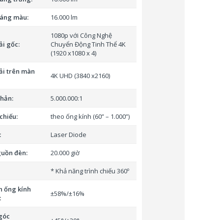
sáng màu:
16.000 lm
1080p với Công Nghệ
ải gốc:
Chuyển Động Tinh Thể 4K
(1920 x1080 x 4)
ải trên màn
4K UHD (3840 x2160)
hản:
5.000.000:1
chiếu:
theo ống kính (60” – 1.000”)
:
Laser Diode
guồn đèn:
20.000 giờ
* Khả năng trình chiếu 360º
n ống kính
±58%/±16%
:
 góc