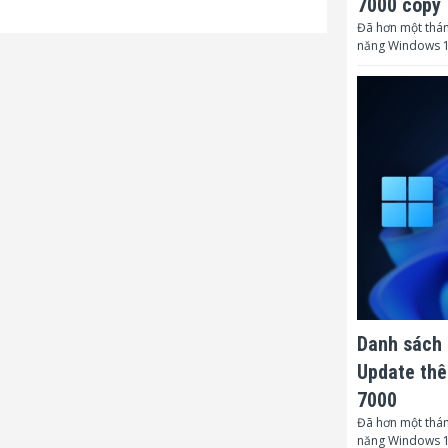
7000 copy
Đã hơn một thán
* Xuất xứ:
năng Windows 1
Danh sách 
Update thê
7000
Đã hơn một thán
năng Windows 1