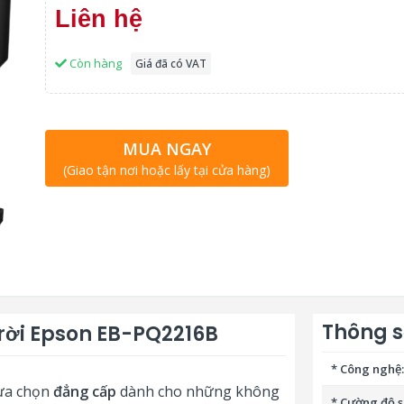
Liên hệ
Còn hàng
Giá đã có VAT
MUA NGAY
(Giao tận nơi hoặc lấy tại cửa hàng)
Thông s
 rời Epson EB-PQ2216B
* Công nghệ:
lựa chọn
đẳng cấp
dành cho những không
* Cường độ s