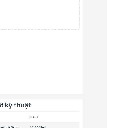
ố kỹ thuật
3LCD
áng trắng:
16.000 lm