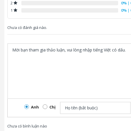
độ bền và hiệu suất như rạp hát, trung tâm hội nghị, b
0%
| 
2
trời.
0%
| 
1
Chưa có đánh giá nào.
Đang cập nhật thông tin
Anh
Chị
Chưa có bình luận nào