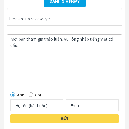
ĐÁNH GIÁ NGAY
* Thiết kế chống bụi chuẩn
IP5X
There are no reviews yet.
* Xuất xứ:
Philipine
Anh
Chị
GỬI