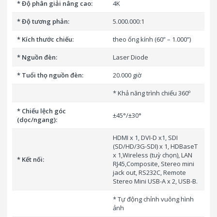
* Độ phân giải nâng cao:
4K
* Độ tương phản:
5.000.000:1
* Kích thước chiếu:
theo ống kính (60” – 1.000”)
* Nguồn đèn:
Laser Diode
* Tuổi thọ nguồn đèn:
20.000 giờ
* Khả năng trình chiếu 360º
* Chiếu lệch góc
±45°/±30°
(dọc/ngang):
HDMI x 1, DVI-D x1, SDI
(SD/HD/3G-SDI) x 1, HDBaseT
x 1,Wireless (tuỳ chọn), LAN
* Kết nối:
RJ45,Composite, Stereo mini
jack out, RS232C, Remote
Stereo Mini USB-A x 2, USB-B.
* Tự động chỉnh vuông hình
ảnh