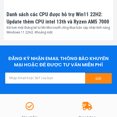
Danh sách các CPU được hỗ trợ Win11 22H2:
Update thêm CPU intel 13th và Ryzen AM5 7000
Đã hơn một tháng kể từ khi Microsoft công khai bản cập nhật tính năng
Windows 11 22H2. Khoảng một
ĐĂNG KÝ NHẬN EMAIL THÔNG BÁO KHUYẾN
MẠI HOẶC ĐỂ ĐƯỢC TƯ VẤN MIỄN PHÍ
Gửi