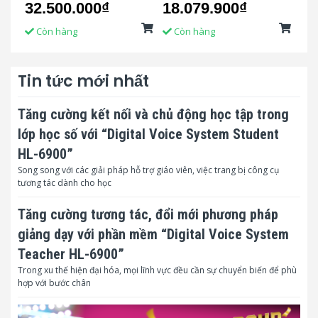
32.500.000₫
18.079.900₫
Li
Còn hàng
Còn hàng
C
Tin tức mới nhất
Tăng cường kết nối và chủ động học tập trong
lớp học số với “Digital Voice System Student
HL-6900”
Song song với các giải pháp hỗ trợ giáo viên, việc trang bị công cụ
tương tác dành cho học
Tăng cường tương tác, đổi mới phương pháp
giảng dạy với phần mềm “Digital Voice System
Teacher HL-6900”
Trong xu thế hiện đại hóa, mọi lĩnh vực đều cần sự chuyển biến để phù
hợp với bước chân