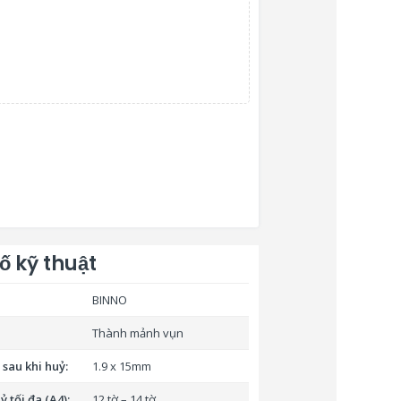
ố kỹ thuật
BINNO
Thành mảnh vụn
sau khi huỷ:
1.9 x 15mm
 tối đa (A4):
12 tờ – 14 tờ