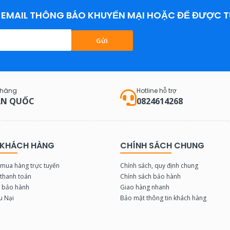
EMAIL THÔNG BÁO KHUYẾN MẠI HOẶC ĐỂ ĐƯỢC T
Gửi
 hàng
Hotline hỗ trợ
N QUỐC
0824614268
 KHÁCH HÀNG
CHÍNH SÁCH CHUNG
mua hàng trực tuyến
Chính sách, quy định chung
thanh toán
Chính sách bảo hành
u bảo hành
Giao hàng nhanh
u Nại
Bảo mật thông tin khách hàng