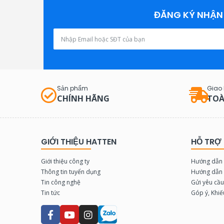
N
n
n
n
N
n
n
n
ĐĂNG KÝ NHẬN 
O
o
o
o
A
C
S1
S
-
2
5
2
2
0
7
5
2
9
Sản phẩm
Giao
CHÍNH HÃNG
TOÀ
GIỚI THIỆU HATTEN
HỖ TRỢ
Giới thiệu công ty
Hướng dẫn 
Thông tin tuyển dụng
Hướng dẫn 
Tin công nghệ
Gửi yêu cầ
Tin tức
Góp ý, Khiế