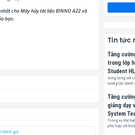
t nhất cho
Máy hủy tài liệu BINNO A22
và
ủa bạn.
Tin tức
Tăng cường
trong lớp 
Student H
Song song với cá
tương tác dành 
Tăng cường
giảng dạy 
System Te
Trong xu thế hiệ
phù hợp với bư
0 đánh giá