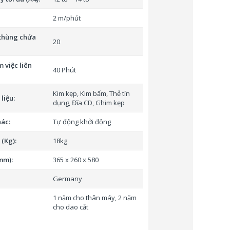
2 m/phút
thùng chứa
20
 việc liên
40 Phút
Kim kẹp, Kim bấm, Thẻ tín
liệu:
dụng, Đĩa CD, Ghim kẹp
ác:
Tự động khởi động
(Kg):
18kg
mm):
365 x 260 x 580
Germany
1 năm cho thân máy, 2 năm
cho dao cắt