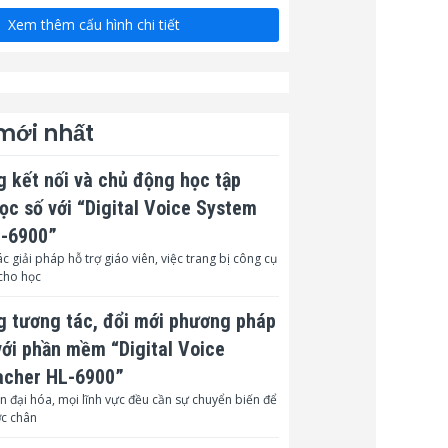
Xem thêm cấu hình chi tiết
 mới nhất
 kết nối và chủ động học tập
học số với “Digital Voice System
L-6900”
c giải pháp hỗ trợ giáo viên, việc trang bị công cụ
cho học
 tương tác, đổi mới phương pháp
với phần mềm “Digital Voice
acher HL-6900”
n đại hóa, mọi lĩnh vực đều cần sự chuyển biến để
ớc chân