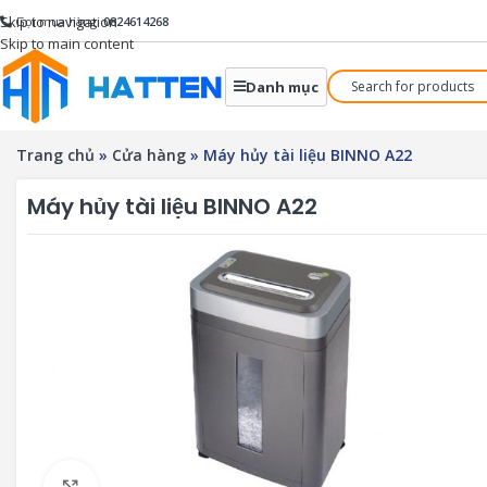
Skip to navigation
Gọi mua hàng:
0824614268
Skip to main content
Danh mục
Trang chủ
»
Cửa hàng
»
Máy hủy tài liệu BINNO A22
Máy hủy tài liệu BINNO A22
Click to enlarge