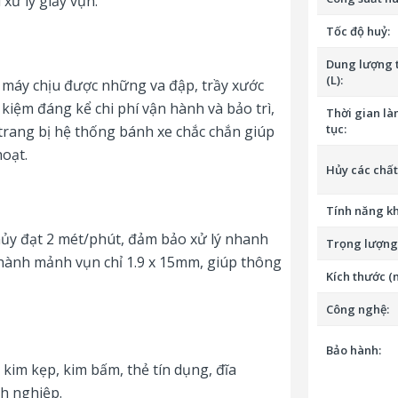
xử lý giấy vụn.
Tốc độ huỷ:
Dung lượng 
(L):
p máy chịu được những va đập, trầy xước
 kiệm đáng kể chi phí vận hành và bảo trì,
Thời gian làm
tục:
trang bị hệ thống bánh xe chắc chắn giúp
hoạt.
Hủy các chất 
Tính năng kh
hủy đạt 2 mét/phút, đảm bảo xử lý nhanh
Trọng lượng 
 thành mảnh vụn chỉ 1.9 x 15mm, giúp thông
Kích thước (
Công nghệ:
Bảo hành:
kim kẹp, kim bấm, thẻ tín dụng, đĩa
h nghiệp.