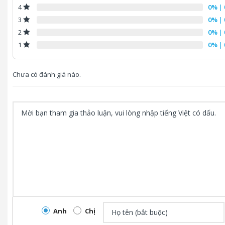
0%
| 
4
0%
| 
3
0%
| 
2
0%
| 
1
Chưa có đánh giá nào.
Anh
Chị