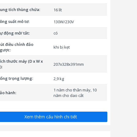
ung tích thùng chứa:
16 lít
ông suất mô tơ:
130W/230V
ự động mở/ tắt:
có
út điều chỉnh đảo
khi bị kẹt
gược:
ích thước máy (D x W x
207x328x391mm
):
ổng trọng lượng:
2,9 kg
1 năm cho thân máy, 10
ảo hành:
năm cho dao cắt
Xem thêm cấu hình chi tiết