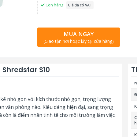
Còn hàng
Giá đã có VAT
MUA NGAY
(Giao tận nơi hoặc lấy tại cửa hàng)
 Shredstar S10
T
N
Đ
 kế nhỏ gọn với kích thước nhỏ gọn, trọng lượng
K
ian văn phòng nào. Kiểu dáng hiện đại, sang trọng
 còn là điểm nhấn tinh tế cho môi trường làm việc.
C
h
K