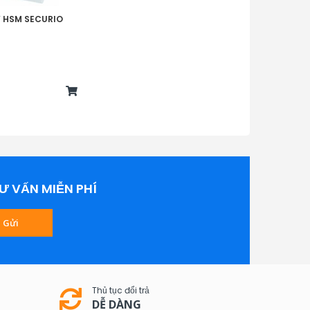
 HSM SECURIO
Ư VẤN MIỄN PHÍ
Gửi
Thủ tục đổi trả
DỄ DÀNG