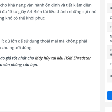
cho khả năng vận hành ổn định và tiết kiệm điện
D
đa 13 tờ giấy A4. Biến tài liệu thành những sợi nhỏ
ng khó có thể khôi phục.
C
T
N
lít đủ lớn để sử dụng thoải mái mà không phải
n
đa cho người dùng.
K
H
báo giá tốt nhất cho
Máy hủy tài liệu HSM Shredstar
o văn phòng của bạn.
T
B