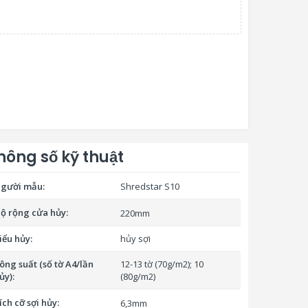
hông số kỹ thuật
gười mẫu:
Shredstar S10
ộ rộng cửa hủy:
220mm
iểu hủy:
hủy sợi
ông suất (số tờ A4/lần
12-13 tờ (70g/m2); 10
ủy):
(80g/m2)
ích cỡ sợi hủy:
6,3mm