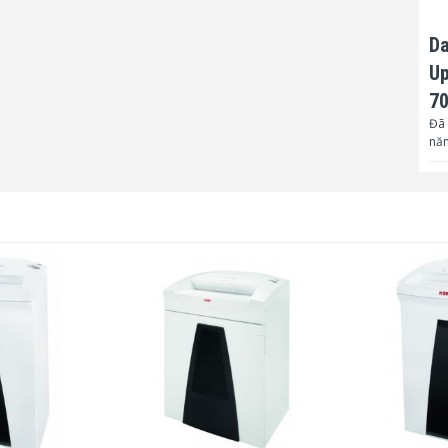
Da
Up
7
Đã 
nă