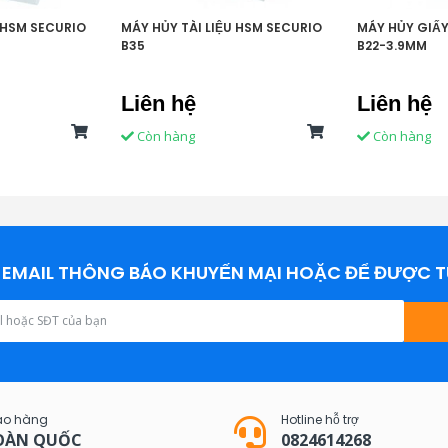
 HSM SECURIO
MÁY HỦY TÀI LIỆU HSM SECURIO
MÁY HỦY GIẤY
B35
B22-3.9MM
Liên hệ
Liên hệ
Còn hàng
Còn hàng
EMAIL THÔNG BÁO KHUYẾN MẠI HOẶC ĐỂ ĐƯỢC T
ao hàng
Hotline hỗ trợ
OÀN QUỐC
0824614268