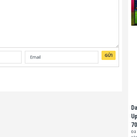
GỬI
Da
Up
70
Đã 