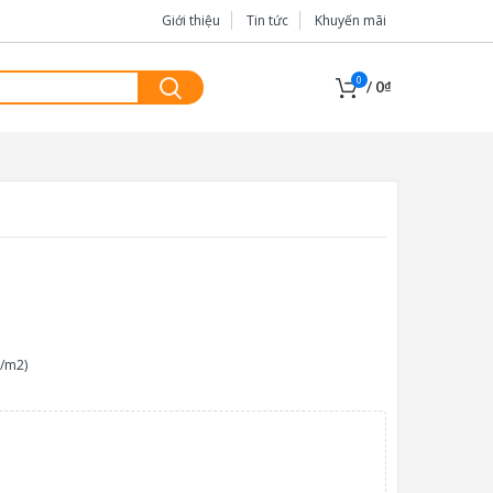
Giới thiệu
Tin tức
Khuyến mãi
0
/
0
₫
g/m2)