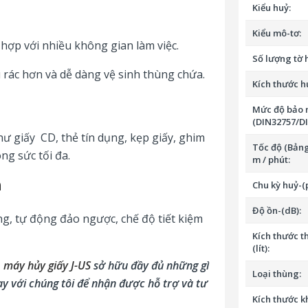
Kiểu huỷ:
Kiểu mô-tơ:
 hợp với nhiều không gian làm việc.
Số lượng tờ h
 rác hơn và dễ dàng vệ sinh thùng chứa.
Kích thước h
Mức độ bảo 
(DIN32757/DI
ư giấy CD, thẻ tín dụng, kẹp giấy, ghim
Tốc độ (Bảng
ng sức tối đa.
m / phút:
h
Chu kỳ huỷ-(
Độ ồn-(dB):
ng, tự động đảo ngược, chế độ tiết kiệm
Kích thước 
(lít):
l
máy hủy giấy J-US
sở hữu đầy đủ những gì
Loại thùng:
ay với chúng tôi để nhận được hỗ trợ và tư
Kích thước k