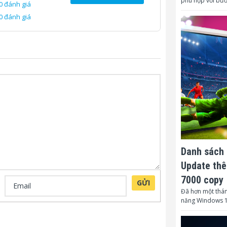
phù hợp với bư
0 đánh giá
Tính năng ch
0 đánh giá
Bánh xe:
Kích thước s
W * D) – (mm)
Kích thước đ
W * D) – (mm)
Trọng lượng
(Kg):
Bảo hành:
Danh sách 
Update thê
7000 copy
GỬI
Đã hơn một thán
năng Windows 1