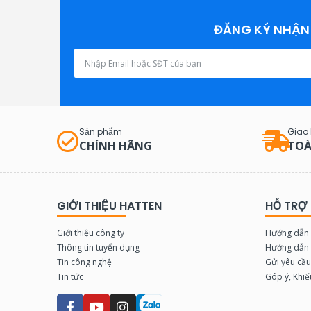
u
u
u
u
J
J
J
J
U
U
U
U
ĐĂNG KÝ NHẬN 
S
S
S
S
-
-
-
-
2
2
2
31
3
7
7
9
6
9
9
8
6
8
8
S
S
S
S
N
Q
H
T
Sản phẩm
Giao
CHÍNH HÃNG
TOÀ
GIỚI THIỆU HATTEN
HỖ TRỢ
Giới thiệu công ty
Hướng dẫn 
Thông tin tuyển dụng
Hướng dẫn 
Tin công nghệ
Gửi yêu cầ
Tin tức
Góp ý, Khiế