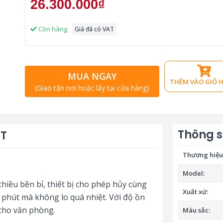
26.300.000₫
Còn hàng
Giá đã có VAT
MUA NGAY
THÊM VÀO GIỎ 
(Giao tận nơi hoặc lấy tại cửa hàng)
Thông s
ST
Thương hiệu
Model:
hiều bền bỉ, thiết bị cho phép hủy cùng
Xuất xứ:
0 phút mà không lo quá nhiệt. Với độ ồn
 cho văn phòng.
Màu sắc: