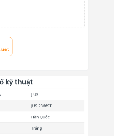
HÀNG
ố kỹ thuật
:
J-US
JUS-2366ST
Hàn Quốc
Trắng