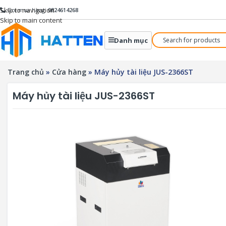
Skip to navigation
Gọi mua hàng:
0824614268
Skip to main content
Danh mục
Trang chủ
»
Cửa hàng
»
Máy hủy tài liệu JUS-2366ST
Máy hủy tài liệu JUS-2366ST