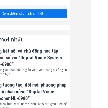
Yes
Xem thêm cấu hình chi tiết
uỷ CD-(mm):
12,8
CD/thẻ card/ Staples / Kẹp
giấy
 mới nhất
i động:
có
 kết nối và chủ động học tập
 ngược:
có
học số với “Digital Voice System
Tiết kiệm
có
L-6900”
c giải pháp hỗ trợ giáo viên, việc trang bị công cụ
Chế độ tự
cho học
có
 tương tác, đổi mới phương pháp
hiệt:
có
với phần mềm “Digital Voice
i:
có
acher HL-6900”
y thùng:
có
n đại hóa, mọi lĩnh vực đều cần sự chuyển biến để