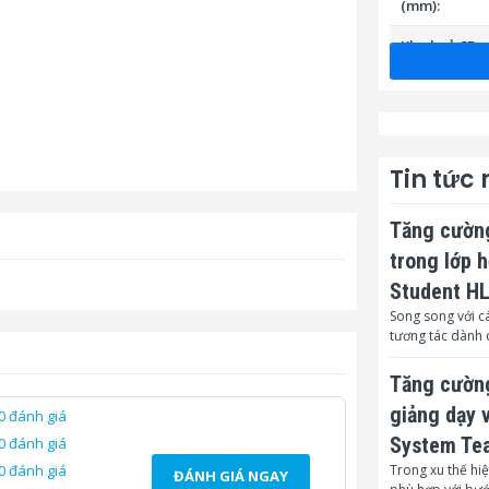
(mm):
Khe huỷ CD:
Kích thước h
Hỗ tợ huỷ:
Tin tức
Tự động khở
Tăng cường
Tự động đảo
trong lớp 
Chế độ ngủ (
năng lượng):
Student H
Song song với cá
Chế độ chờ (
tương tác dành 
động):
Tăng cường
Bảo vệ quá n
giảng dạy 
0 đánh giá
Bảo vệ quá tả
System Te
0 đánh giá
Cảnh báo đầ
Trong xu thế hiệ
0 đánh giá
ĐÁNH GIÁ NGAY