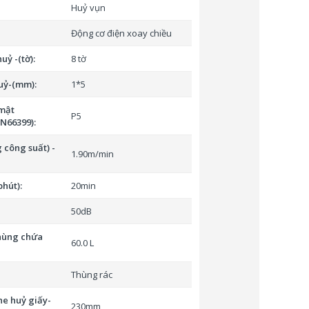
Huỷ vụn
Động cơ điện xoay chiều
uỷ -(tờ):
8 tờ
uỷ-(mm):
1*5
mật
P5
N66399):
 công suất) -
1.90m/min
phút):
20min
50dB
thùng chứa
60.0 L
Thùng rác
he huỷ giấy-
230mm