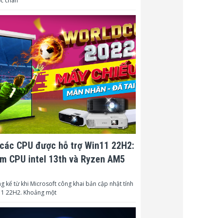
ớc chân
Bắt đầu huỷ-dừng huỷ – trả
uyển đổi:
ngược
có
ản phẩm (H *
490*420*755
:
óng gói (H *
520*450*850
:
 sản phẩm –
46.00kg
12 tháng cho thân máy, 60
tháng cho dao cắt
các CPU được hỗ trợ Win11 22H2:
m CPU intel 13th và Ryzen AM5
g kể từ khi Microsoft công khai bản cập nhật tính
1 22H2. Khoảng một