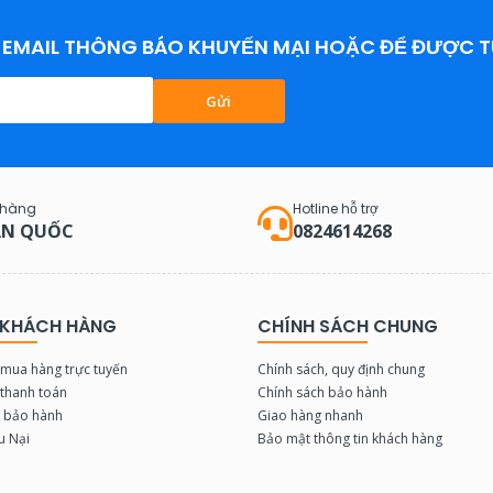
EMAIL THÔNG BÁO KHUYẾN MẠI HOẶC ĐỂ ĐƯỢC T
Gửi
 hàng
Hotline hỗ trợ
N QUỐC
0824614268
 KHÁCH HÀNG
CHÍNH SÁCH CHUNG
mua hàng trực tuyến
Chính sách, quy định chung
thanh toán
Chính sách bảo hành
u bảo hành
Giao hàng nhanh
u Nại
Bảo mật thông tin khách hàng