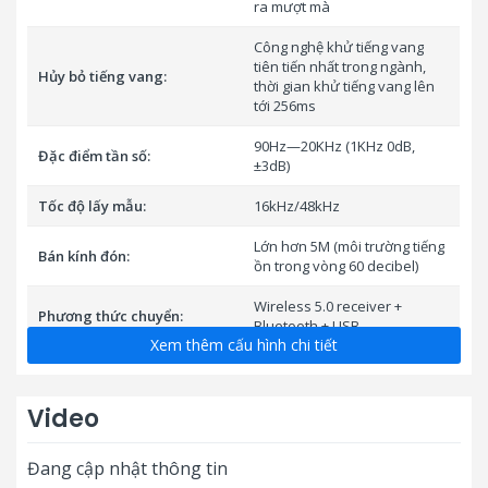
ra mượt mà
Công nghệ khử tiếng vang
tiên tiến nhất trong ngành,
Hủy bỏ tiếng vang:
thời gian khử tiếng vang lên
tới 256ms
90Hz—20KHz (1KHz 0dB,
Đặc điểm tần số:
±3dB)
Tốc độ lấy mẫu:
16kHz/48kHz
Lớn hơn 5M (môi trường tiếng
Bán kính đón:
ồn trong vòng 60 decibel)
Wireless 5.0 receiver +
Phương thức chuyển:
Bluetooth + USB
Xem thêm cấu hình chi tiết
Giao diện đầu ra âm thanh:
3.5mm
Giao diện đầu vào:
type-c USB charging 2.1A
Video
Power, charging, coding,
Đang cập nhật thông tin
Chỉ thị LED:
Bluetooth, volume (20 LED
lights)