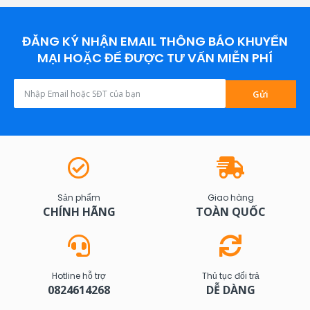
ĐĂNG KÝ NHẬN EMAIL THÔNG BÁO KHUYẾN
MẠI HOẶC ĐỂ ĐƯỢC TƯ VẤN MIỄN PHÍ
Gửi
Sản phẩm
Giao hàng
CHÍNH HÃNG
TOÀN QUỐC
Hotline hỗ trợ
Thủ tục đổi trả
0824614268
DỄ DÀNG