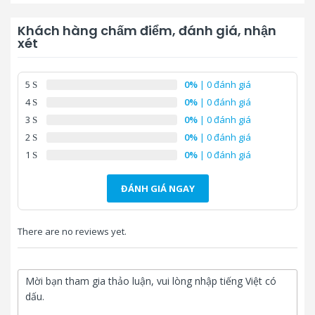
Góc đón:
360°no blind spots
Khách hàng chấm điểm, đánh giá, nhận
xét
Pin tích hợp:
3.7V 4000m A/H
Thời gian chờ:
300 giờ
5
0%
| 0 đánh giá
4
0%
| 0 đánh giá
Giờ hoạt động:
8-12 giờ
3
0%
| 0 đánh giá
Kích thước (Dài *Rộng*Cao):
160*45*45mm
2
0%
| 0 đánh giá
Trọng lượng:
425g
1
0%
| 0 đánh giá
Bảo hành:
12 tháng
ĐÁNH GIÁ NGAY
There are no reviews yet.