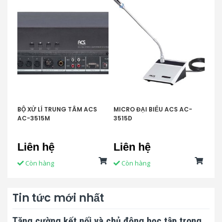
BỘ XỬ LÍ TRUNG TÂM ACS
MICRO ĐẠI BIỂU ACS AC-
MIC
AC-3515M
3515D
351
Liên hệ
Liên hệ
Li
Còn hàng
Còn hàng
C
Tin tức mới nhất
Tăng cường kết nối và chủ động học tập trong