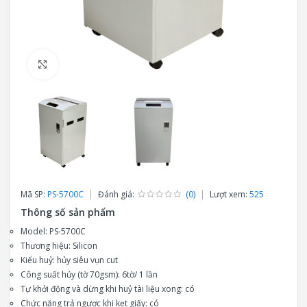
Click to enlarge
Mã SP:
PS-5700C
Đánh giá:
(0)
Lượt xem:
525
Thông số sản phẩm
Model: PS-5700C
Thương hiệu: Silicon
Kiểu huỷ: hủy siêu vụn cut
Công suất hủy (tờ 70gsm): 6tờ/ 1 lần
Tự khởi động và dừng khi huỷ tài liệu xong: có
Chức năng trả ngược khi kẹt giấy: có