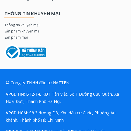
THÔNG TIN KHUYẾN MẠI
Thông tin khuyến mại
Sản phẩm khuyến mại
Sản phẩm mới
© Công ty TNHH đầu tư HATTEN
VPGD HN
: BT2-14, KĐT Tân Việt, Số 1 Đường Cựu Quán, Xã
Hoài Đức, Thành Phố Hà Nội.
VPGD HCM
: Số 3 đường D8, Khu dân cư Caric, Phường An
khánh, Thành phố Hồ Chí Minh.