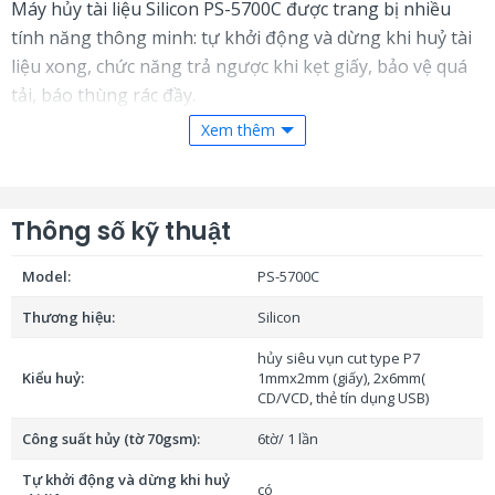
Máy hủy tài liệu Silicon PS-5700C được trang bị nhiều
tính năng thông minh: tự khởi động và dừng khi huỷ tài
liệu xong, chức năng trả ngược khi kẹt giấy, bảo vệ quá
tải, báo thùng rác đầy.
Xem thêm
Thiết kế hiện đại, dung tích lớn
Máy có kiểu dáng thẳng đứng gọn gàng, kích thước
Thông số kỹ thuật
416x424x730mm, trọng lượng 35kg, dễ dàng bố trí trong
văn phòng. Thùng chứa dung tích 60L giúp giảm thiểu
Model:
PS-5700C
thời gian dọn rác, nâng cao hiệu quả sử dụng.
Thương hiệu:
Silicon
Hãy liên hệ với chúng tôi ngay hôm nay để được tư vấn chi
hủy siêu vụn cut type P7
tiết và sở hữu chiếc máy hủy tài liệu cao cấp này với mức
Kiểu huỷ:
1mmx2mm (giấy), 2x6mm(
giá ưu đãi nhất
!
CD/VCD, thẻ tín dụng USB)
Công suất hủy (tờ 70gsm):
6tờ/ 1 lần
Tự khởi động và dừng khi huỷ
Đang cập nhật thông tin
có