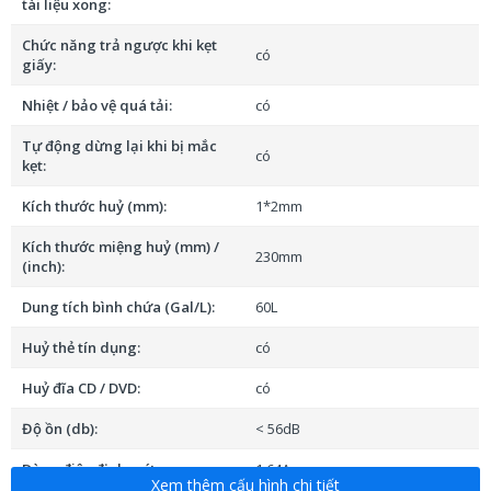
tài liệu xong:
Chức năng trả ngược khi kẹt
có
giấy:
Nhiệt / bảo vệ quá tải:
có
Tự động dừng lại khi bị mắc
có
kẹt:
Kích thước huỷ (mm):
1*2mm
Kích thước miệng huỷ (mm) /
230mm
(inch):
Dung tích bình chứa (Gal/L):
60L
Huỷ thẻ tín dụng:
có
Huỷ đĩa CD / DVD:
có
Độ ồn (db):
< 56dB
Dòng điện định mức:
1.64A
Xem thêm cấu hình chi tiết