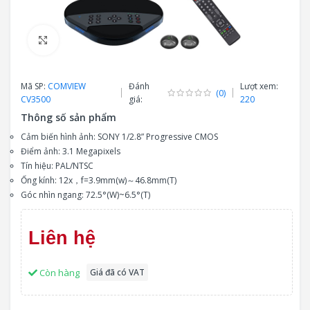
Click to enlarge
Mã SP:
COMVIEW
Đánh
Lượt xem:
(0)
CV3500
giá:
220
Thông số sản phẩm
Cảm biến hình ảnh: SONY 1/2.8” Progressive CMOS
Điểm ảnh: 3.1 Megapixels
Tín hiệu: PAL/NTSC
Ống kính: 12x，f=3.9mm(w)～46.8mm(T)
Góc nhìn ngang: 72.5°(W)~6.5°(T)
Liên hệ
Còn hàng
Giá đã có VAT