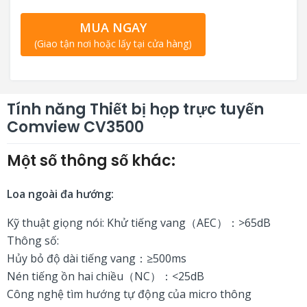
MUA NGAY
(Giao tận nơi hoặc lấy tại cửa hàng)
Tính năng Thiết bị họp trực tuyến
Comview CV3500
Một số thông số khác:
Loa ngoài đa hướng:
Kỹ thuật giọng nói: Khử tiếng vang（AEC）：>65dB
Thông số:
Hủy bỏ độ dài tiếng vang：≥500ms
Nén tiếng ồn hai chiều（NC）：<25dB
Công nghệ tìm hướng tự động của micro thông