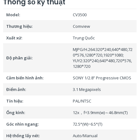
Thông số kỹ thuật
Power switch × 1
USB interface × 1
Model:
CV3500
Nguồn điện: Power plug(DC12V)
: Adapter input AC100V-AC240V,output DC12V/2A
Thương hiệu:
Comview
Cáp dữ liệu: DIN6 data line × 2 Dài: 5m
Xuất xứ:
Trung Quốc
Cáp USB: USB cable × 1 Dài: 3m
MJPG/H.264:320*240,640*480,72
Khả năng tương thích: Support Windows, Android, iOS
0*576,1280*720,1920*1080;
Độ phân giải:
and Linux Drive-free automatic recognition of cameras,
YUY2:320*240,640*480,720*576,
1280*720
microphones and speakers Compatible with Zoom,
Lynch, Vidyo, Skype for business and etc.
Cảm biến hình ảnh:
SONY 1/2.8” Progressive CMOS
Kích thước: 113.6mm×113.6mm×32.6mm(L×W×H)
Điểm ảnh:
3.1 Megapixels
Thiết bị họp trực tuyến Comview CV3500
mang đến trải
Tín hiệu:
PAL/NTSC
nghiệm hội họp mượt mà – lựa chọn lý tưởng cho các
phòng họp từ vừa đến lớn.
Ống kính:
12x，f=3.9mm(w)～46.8mm(T)
Góc nhìn ngang:
72.5°(W)~6.5°(T)
Video độ nét cao
Hệ thống lấy nét:
Auto/Manual