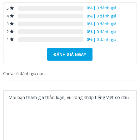
việc linh hoạt.
0%
| 0 đánh giá
5
Đang cập nhật thông tin
0%
| 0 đánh giá
4
0%
| 0 đánh giá
3
0%
| 0 đánh giá
2
0%
| 0 đánh giá
1
ĐÁNH GIÁ NGAY
Chưa có đánh giá nào.