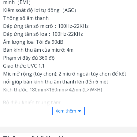
minh（EMI）
Kiểm soát độ lợi tự động（AGC）
Thông số âm thanh:
Đáp ứng tần số micrô：100Hz-22KHz
Đáp ứng tần số loa：100Hz-22KHz
Âm lượng loa: Tối đa 90dB
Bán kính thu âm của micrô: 4m
Phạm vi đầy đủ 360 độ
Giao thức: UVC 1.1
Mic mở rộng (tùy chọn): 2 micrô ngoài tùy chọn để kết
nối giúp bán kính thu âm thanh lên đến 6 mét
Kích thước: 180mm×180mm×42mm(L×W×H)
Bộ điều khiển trung tâm:
Xem thêm
Giao diện:
DIN6 interface × 2
Power interface × 1