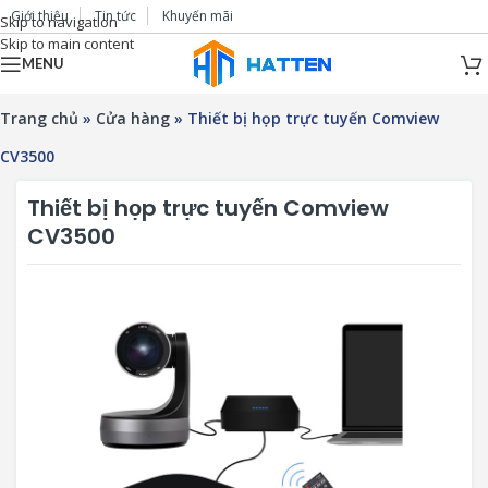
Giới thiệu
Tin tức
Khuyến mãi
Skip to navigation
Skip to main content
MENU
Trang chủ
»
Cửa hàng
»
Thiết bị họp trực tuyến Comview
CV3500
Thiết bị họp trực tuyến Comview
CV3500