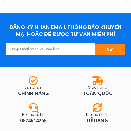
ĐĂNG KÝ NHẬN EMAIL THÔNG BÁO KHUYẾN
MẠI HOẶC ĐỂ ĐƯỢC TƯ VẤN MIỄN PHÍ
Gửi
Sản phẩm
Giao hàng
CHÍNH HÃNG
TOÀN QUỐC
Hotline hỗ trợ
Thủ tục đổi trả
0824614268
DỄ DÀNG