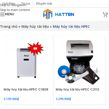
Giới thiệu
Tin tức
Khuyến mãi
Skip to navigation
Skip to main content
MENU
Trang chủ
»
Máy hủy tài liệu
»
Máy hủy tài liệu HPEC
Máy hủy tài liệu HPEC C1808
Máy hủy tài liệu HPEC C2112
3.199.900
₫
3.299.900
₫