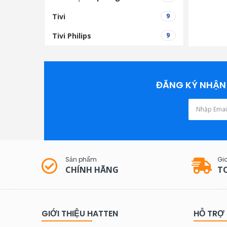
Tivi
9
Tivi Philips
9
ĐĂNG KÝ NHẬN 
Sản phẩm
Gi
CHÍNH HÃNG
T
GIỚI THIỆU HATTEN
HỖ TRỢ