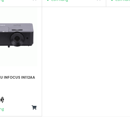
U INFOCUS IN112AA
hệ
ng