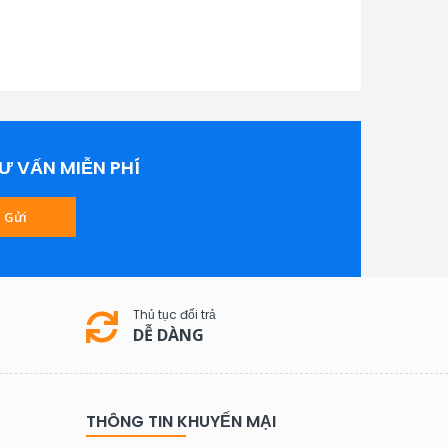
Ư VẤN MIỄN PHÍ
Gửi
Thủ tục đổi trả
DỄ DÀNG
THÔNG TIN KHUYẾN MẠI