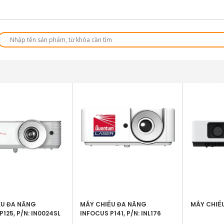
ẾU ĐA NĂNG
MÁY CHIẾU ĐA NĂNG
MÁY CHIẾU
125, P/N: IN0024SL
INFOCUS P141, P/N: INL176