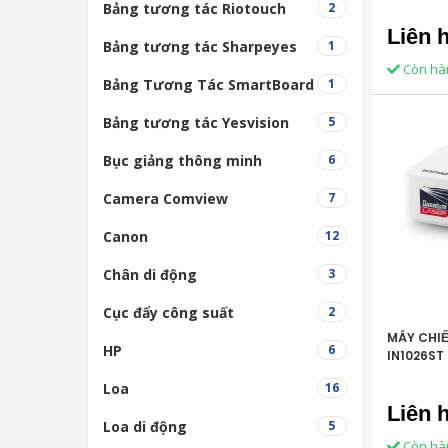
Bảng tương tác Riotouch
2
Liên 
Bảng tương tác Sharpeyes
1
Còn hà
Bảng Tương Tác SmartBoard
1
Bảng tương tác Yesvision
5
Bục giảng thông minh
6
Camera Comview
7
Canon
12
Chân di động
3
Cục đẩy công suất
2
MÁY CHI
HP
6
IN1026ST
Loa
16
Liên 
Loa di động
5
Còn hà