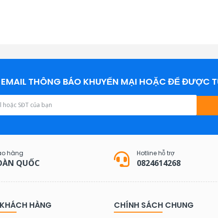
EMAIL THÔNG BÁO KHUYẾN MẠI HOẶC ĐỂ ĐƯỢC T
ao hàng
Hotline hỗ trợ
OÀN QUỐC
0824614268
 KHÁCH HÀNG
CHÍNH SÁCH CHUNG