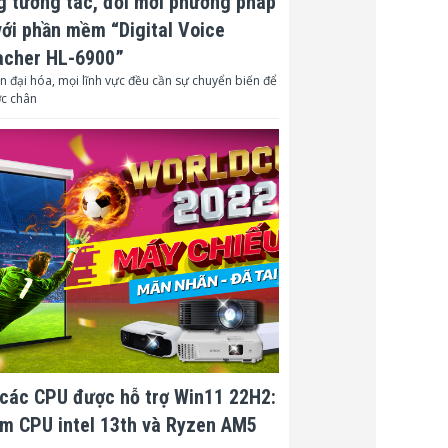
 tương tác, đổi mới phương pháp
ờ:
<0.5 (W)
với phần mềm “Digital Voice
acher HL-6900”
1 x 16W
n đại hóa, mọi lĩnh vực đều cần sự chuyển biến để
t động:
5 ~ 40 (° C)
ớc chân
động:
20 ~ 80 (%)
Rộng x Cao x
345 x 261 x 99 (mm)
:
3.3 kg
Điều khiển từ xa IR, Dây
o kèm:
nguồn, Cáp VGA, Hướng
dẫn sử dụng
các CPU được hỗ trợ Win11 22H2:
m CPU intel 13th và Ryzen AM5