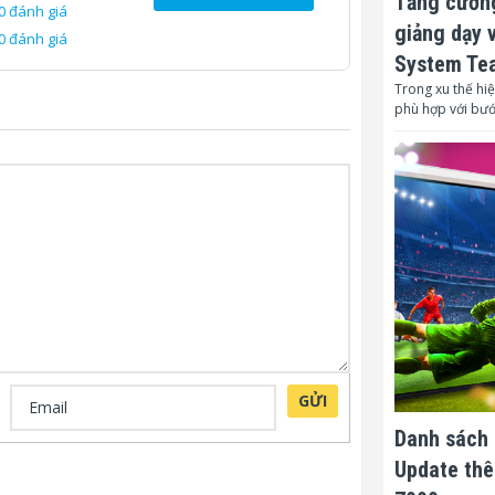
Tăng cường
0 đánh giá
Công suất ch
giảng dạy 
0 đánh giá
System Te
Loa:
Trong xu thế hiệ
Nhiệt độ hoạ
phù hợp với bư
Độ ẩm hoạt 
Kích thước (
Dày):
Trọng lượng
Phụ kiện the
GỬI
Danh sách 
Update thê