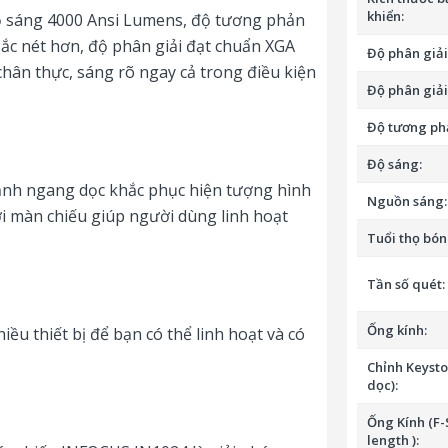
khiển:
ộ sáng 4000 Ansi Lumens, độ tương phản
 sắc nét hơn, độ phân giải đạt chuẩn XGA
Độ phân giải
hân thực, sáng rõ ngay cả trong điều kiện
Độ phân giải 
Độ tương ph
Độ sáng:
ảnh ngang dọc khắc phục hiện tượng hình
Nguồn sáng:
i màn chiếu giúp người dùng linh hoạt
Tuổi thọ bón
Tần số quét:
Ống kính:
iều thiết bị để bạn có thể linh hoạt và có
Chỉnh Keysto
dọc):
Ống Kính (F-S
length ):