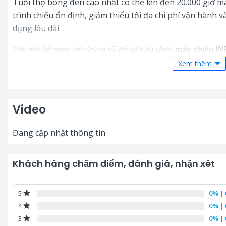
Tuổi thọ bóng đèn cao nhất có thể lên đến 20.000 giờ m
trình chiếu ổn định, giảm thiểu tối đa chi phí vận hành 
dụng lâu dài.
Hãy liên hệ ngay với chúng tôi để sở hữu chiếc
máy chiếu I
chiếu Infocus
bền bỉ, ổn định, đáp ứng tốt mọi nhu cầu trình
Xem thêm
Đang cập nhật thông tin
Video
Đang cập nhật thông tin
Khách hàng chấm điểm, đánh giá, nhận xét
0%
| 
5
0%
| 
4
0%
| 
3