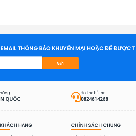
EMAIL THÔNG BÁO KHUYẾN MẠI HOẶC ĐỂ ĐƯỢC T
Gửi
 hàng
Hotline hỗ trợ
N QUỐC
0824614268
 KHÁCH HÀNG
CHÍNH SÁCH CHUNG