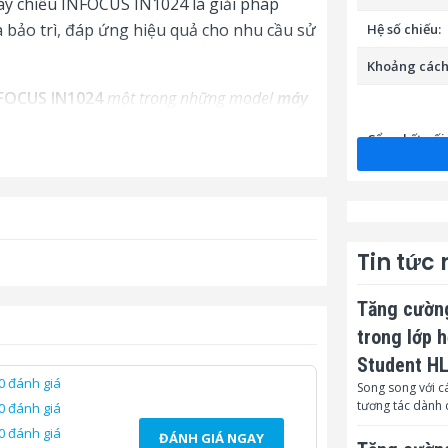
áy chiếu INFOCUS IN1024 là giải pháp
và bảo trì, đáp ứng hiệu quả cho nhu cầu sử
Hệ số chiếu:
Khoảng cách
NFOCUS IN1024
một trong những model
máy
 chiếu của bạn.
Cổng kết nối
Cổng kết nối 
Tin tức
Cổng điều kh
Tăng cường
Cổng USB hỗ 
trong lớp 
Dongle:
Student H
Nguồn điện:
0 đánh giá
Song song với cá
tương tác dành 
0 đánh giá
Công suất ti
tối đa:
0 đánh giá
ĐÁNH GIÁ NGAY