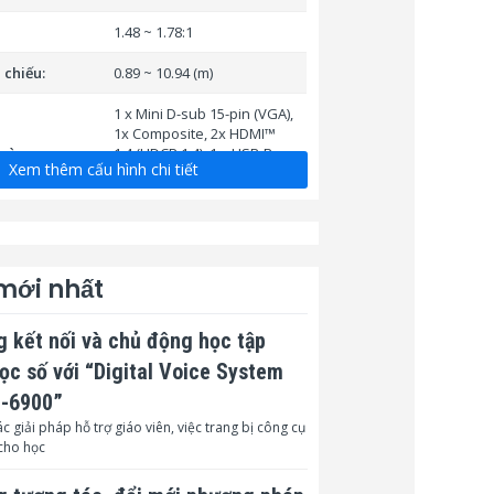
1.48 ~ 1.78:1
 chiếu:
0.89 ~ 10.94 (m)
1 x Mini D-sub 15-pin (VGA),
1x Composite, 2x HDMI™
 vào:
1.4 (HDCP 1.4), 1 x USB-B
Xem thêm cấu hình chi tiết
2.0, 1x RJ45, 1 x 3.5 mm
Stereo Mini Jack, 2x RCA
1 x Mini D-sub 15-pin (VGA),
ra:
1 x 3.5 mm Stereo Mini Jack
 mới nhất
1 x RS232, 1x RJ45, 1x USB-B
iển:
2.0
 kết nối và chủ động học tập
trợ cho Wi-Fi
1 x USB -A 2.0 5V/1.5A/7.5W
học số với “Digital Voice System
L-6900”
100-240 V AC; 50 – 60 Hz
c giải pháp hỗ trợ giáo viên, việc trang bị công cụ
cho học
êu thụ nguồn
340 (W)