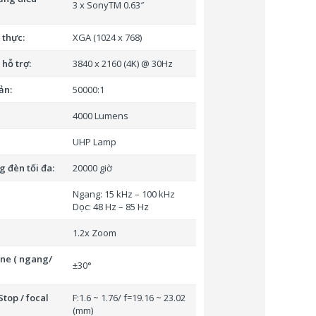
3 x SonyTM 0.63″
 thực:
XGA (1024 x 768)
hỗ trợ:
3840 x 2160 (4K) @ 30Hz
ản:
50000:1
4000 Lumens
UHP Lamp
g đèn tối đa:
20000 giờ
Ngang: 15 kHz – 100 kHz
Dọc: 48 Hz – 85 Hz
1.2x Zoom
ne ( ngang/
±30°
top / focal
F:1.6 ~ 1.76/ f=19.16 ~ 23.02
(mm)