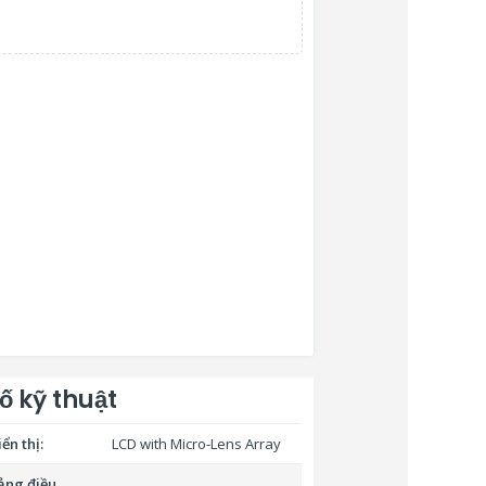
ố kỹ thuật
ển thị:
LCD with Micro-Lens Array
ảng điều